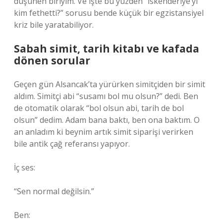
düşünen biriyim. Ve işte bu yüzden “İskenderiye’yi
kim fethetti?” sorusu bende küçük bir egzistansiyel
kriz bile yaratabiliyor.
Sabah simit, tarih kitabı ve kafada
dönen sorular
Geçen gün Alsancak’ta yürürken simitçiden bir simit
aldım. Simitçi abi “susamı bol mu olsun?” dedi. Ben
de otomatik olarak “bol olsun abi, tarih de bol
olsun” dedim. Adam bana baktı, ben ona baktım. O
an anladım ki beynim artık simit siparişi verirken
bile antik çağ referansı yapıyor.
İç ses:
“Sen normal değilsin.”
Ben: