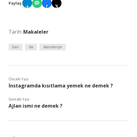
Paylaş:
✈
f
𝕏
Tarih:
Makaleler
ben
de
skenderiye
Önceki Yazı
İnstagramda kısıtlama yemek ne demek ?
Sonraki Yazı
Ajlan ismi ne demek ?