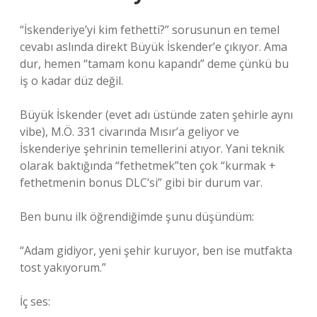
“İskenderiye’yi kim fethetti?” sorusunun en temel
cevabı aslında direkt Büyük İskender’e çıkıyor. Ama
dur, hemen “tamam konu kapandı” deme çünkü bu
iş o kadar düz değil.
Büyük İskender (evet adı üstünde zaten şehirle aynı
vibe), M.Ö. 331 civarında Mısır’a geliyor ve
İskenderiye şehrinin temellerini atıyor. Yani teknik
olarak baktığında “fethetmek”ten çok “kurmak +
fethetmenin bonus DLC’si” gibi bir durum var.
Ben bunu ilk öğrendiğimde şunu düşündüm:
“Adam gidiyor, yeni şehir kuruyor, ben ise mutfakta
tost yakıyorum.”
İç ses: