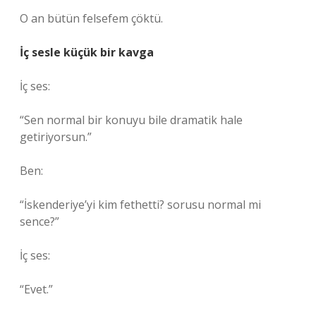
O an bütün felsefem çöktü.
İç sesle küçük bir kavga
İç ses:
“Sen normal bir konuyu bile dramatik hale
getiriyorsun.”
Ben:
“İskenderiye’yi kim fethetti? sorusu normal mi
sence?”
İç ses:
“Evet.”