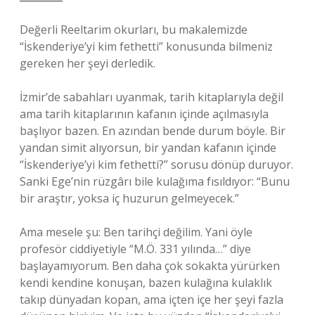
Değerli Reeltarim okurları, bu makalemizde
“İskenderiye’yi kim fethetti” konusunda bilmeniz
gereken her şeyi derledik.
İzmir’de sabahları uyanmak, tarih kitaplarıyla değil
ama tarih kitaplarının kafanın içinde açılmasıyla
başlıyor bazen. En azından bende durum böyle. Bir
yandan simit alıyorsun, bir yandan kafanın içinde
“İskenderiye’yi kim fethetti?” sorusu dönüp duruyor.
Sanki Ege’nin rüzgârı bile kulağıma fısıldıyor: “Bunu
bir araştır, yoksa iç huzurun gelmeyecek.”
Ama mesele şu: Ben tarihçi değilim. Yani öyle
profesör ciddiyetiyle “M.Ö. 331 yılında…” diye
başlayamıyorum. Ben daha çok sokakta yürürken
kendi kendine konuşan, bazen kulağına kulaklık
takıp dünyadan kopan, ama içten içe her şeyi fazla