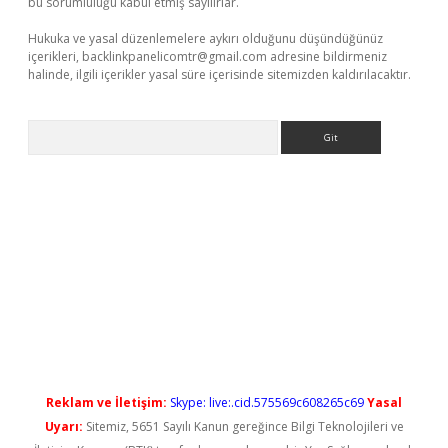
bu sorumluluğu kabul etmiş sayılırlar.
Hukuka ve yasal düzenlemelere aykırı olduğunu düşündüğünüz
içerikleri,
backlinkpanelicomtr@gmail.com
adresine bildirmeniz
halinde, ilgili içerikler yasal süre içerisinde sitemizden kaldırılacaktır.
Arama
texper güncel giriş
Reklam ve İletişim:
Skype: live:.cid.575569c608265c69
Yasal
Uyarı:
Sitemiz, 5651 Sayılı Kanun gereğince Bilgi Teknolojileri ve