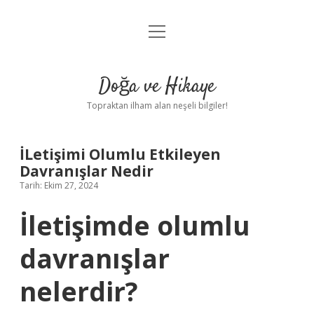
menüyü
Anasayfa
aç
Gizlilik Politikası
Doğa ve Hikaye
Yasal Uyarı
Topraktan ilham alan neşeli bilgiler!
Hakkımızda
İLetişimi Olumlu Etkileyen
Davranışlar Nedir
Tarih: Ekim 27, 2024
İletişimde olumlu
davranışlar
nelerdir?