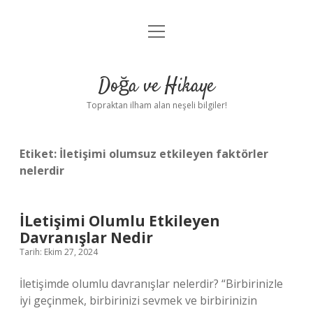
menüyü
Anasayfa
aç
Gizlilik Politikası
Doğa ve Hikaye
Yasal Uyarı
Topraktan ilham alan neşeli bilgiler!
Hakkımızda
Etiket:
İletişimi olumsuz etkileyen faktörler
nelerdir
İLetişimi Olumlu Etkileyen
Davranışlar Nedir
Tarih: Ekim 27, 2024
İletişimde olumlu davranışlar nelerdir? “Birbirinizle
iyi geçinmek, birbirinizi sevmek ve birbirinizin