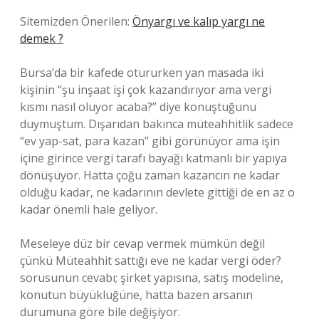
Sitemizden Önerilen:
Önyargı ve kalıp yargı ne
demek ?
Bursa’da bir kafede otururken yan masada iki
kişinin “şu inşaat işi çok kazandırıyor ama vergi
kısmı nasıl oluyor acaba?” diye konuştuğunu
duymuştum. Dışarıdan bakınca müteahhitlik sadece
“ev yap-sat, para kazan” gibi görünüyor ama işin
içine girince vergi tarafı bayağı katmanlı bir yapıya
dönüşüyor. Hatta çoğu zaman kazancın ne kadar
olduğu kadar, ne kadarının devlete gittiği de en az o
kadar önemli hale geliyor.
Meseleye düz bir cevap vermek mümkün değil
çünkü Müteahhit sattığı eve ne kadar vergi öder?
sorusunun cevabı; şirket yapısına, satış modeline,
konutun büyüklüğüne, hatta bazen arsanın
durumuna göre bile değişiyor.