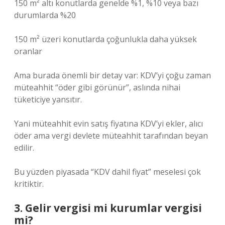
150 m² altı konutlarda genelde %1, %10 veya bazı
durumlarda %20
150 m² üzeri konutlarda çoğunlukla daha yüksek
oranlar
Ama burada önemli bir detay var: KDV’yi çoğu zaman
müteahhit “öder gibi görünür”, aslında nihai
tüketiciye yansıtır.
Yani müteahhit evin satış fiyatına KDV’yi ekler, alıcı
öder ama vergi devlete müteahhit tarafından beyan
edilir.
Bu yüzden piyasada “KDV dahil fiyat” meselesi çok
kritiktir.
3. Gelir vergisi mi kurumlar vergisi
mi?