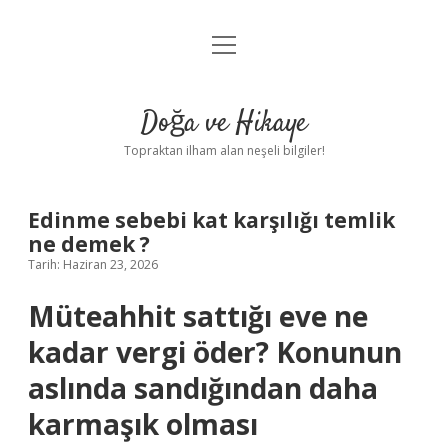
menüyü
Anasayfa
aç
Gizlilik Politikası
Doğa ve Hikaye
Yasal Uyarı
Topraktan ilham alan neşeli bilgiler!
Hakkımızda
Edinme sebebi kat karşılığı temlik
ne demek ?
Tarih: Haziran 23, 2026
Müteahhit sattığı eve ne
kadar vergi öder? Konunun
aslında sandığından daha
karmaşık olması