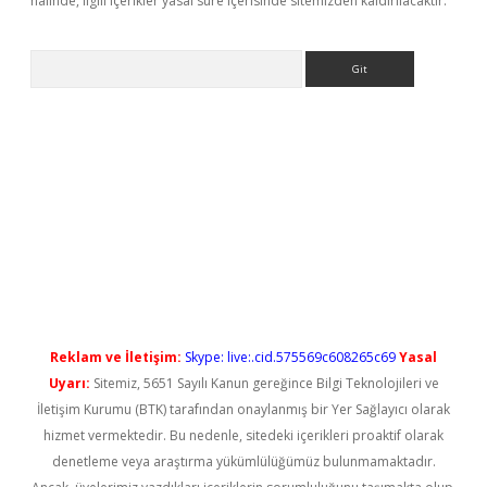
halinde, ilgili içerikler yasal süre içerisinde sitemizden kaldırılacaktır.
Arama
riş
Reklam ve İletişim:
Skype: live:.cid.575569c608265c69
Yasal
Uyarı:
Sitemiz, 5651 Sayılı Kanun gereğince Bilgi Teknolojileri ve
İletişim Kurumu (BTK) tarafından onaylanmış bir Yer Sağlayıcı olarak
hizmet vermektedir. Bu nedenle, sitedeki içerikleri proaktif olarak
denetleme veya araştırma yükümlülüğümüz bulunmamaktadır.