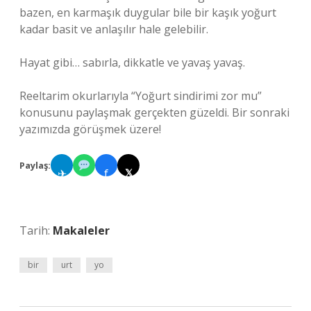
bazen, en karmaşık duygular bile bir kaşık yoğurt
kadar basit ve anlaşılır hale gelebilir.
Hayat gibi… sabırla, dikkatle ve yavaş yavaş.
Reeltarim okurlarıyla “Yoğurt sindirimi zor mu”
konusunu paylaşmak gerçekten güzeldi. Bir sonraki
yazımızda görüşmek üzere!
Paylaş:
✈
f
𝕏
Tarih:
Makaleler
bir
urt
yo