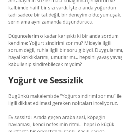
Arkadaşımın sözleri hâlâ kulağımda çınlıyordu ve
kalbimde hafif bir sızı vardı. İşte o anda yoğurdun
tadı sadece bir tat değil, bir deneyim oldu; yumuşak,
serin ama aynı zamanda düşündürücü.
Düşüncelerim o kadar karışıktı ki bir anda sordum
kendime: Yoğurt sindirimi zor mu? Mideyle ilgili
sorum değil, ruhla ilgili bir soru gibiydi. Duygularımı,
hayal kırıklıklarımı, umutlarımı… hepsini yavaş yavaş
kabullenip sindirebilecek miydim?
Yoğurt ve Sessizlik
Bugünkü makalemizde “Yoğurt sindirimi zor mu” ile
ilgili dikkat edilmesi gereken noktaları inceliyoruz.
Ev sessizdi. Arada geçen araba sesi, köpeğin
havlaması, kendi nefesimin ritmi… hepsi o küçük
mutfakta bir orkestraydı sanki. Kaşık kaşığa