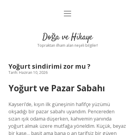
menüyü
Anasayfa
aç
Gizlilik Politikası
Doğa ve Hikaye
Yasal Uyarı
Topraktan ilham alan neşeli bilgiler!
Hakkımızda
Yoğurt sindirimi zor mu ?
Tarih: Haziran 10, 2026
Yoğurt ve Pazar Sabahı
Kayseri’de, kışın ilk güneşinin hafifçe yüzümü
okşadığı bir pazar sabahı uyandım. Pencereden
sızan ışık odama düşerken, kahvemin yanında
yoğurt almak üzere mutfağa yöneldim. Küçük, beyaz
bir kase… basit ama bana o an tarifsiz bir güven