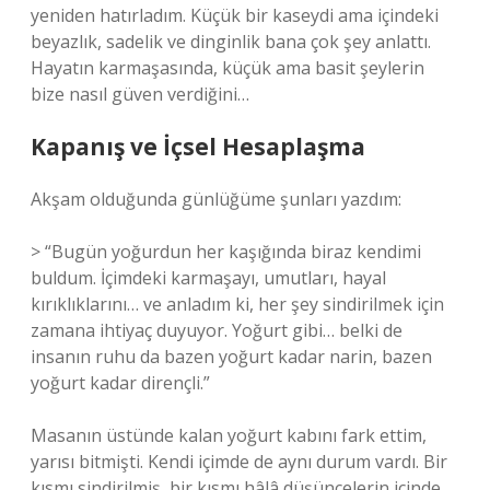
yeniden hatırladım. Küçük bir kaseydi ama içindeki
beyazlık, sadelik ve dinginlik bana çok şey anlattı.
Hayatın karmaşasında, küçük ama basit şeylerin
bize nasıl güven verdiğini…
Kapanış ve İçsel Hesaplaşma
Akşam olduğunda günlüğüme şunları yazdım:
> “Bugün yoğurdun her kaşığında biraz kendimi
buldum. İçimdeki karmaşayı, umutları, hayal
kırıklıklarını… ve anladım ki, her şey sindirilmek için
zamana ihtiyaç duyuyor. Yoğurt gibi… belki de
insanın ruhu da bazen yoğurt kadar narin, bazen
yoğurt kadar dirençli.”
Masanın üstünde kalan yoğurt kabını fark ettim,
yarısı bitmişti. Kendi içimde de aynı durum vardı. Bir
kısmı sindirilmiş, bir kısmı hâlâ düşüncelerin içinde