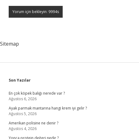
Sitemap
Sidebar
Son Yazılar
En çok köpek balığı nerede var ?
Ağustos 6, 2026
Ayak parmak mantarına hangi krem iyi gelir ?
Ağustos 5, 2026
Amerikan polisine ne denir ?
Ağustos 4, 2026
Yonca protein değeri nedir ?