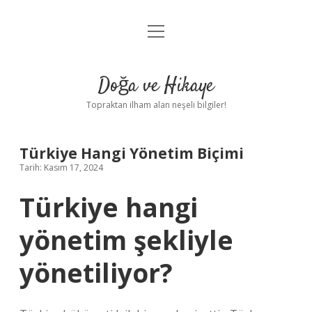
menüyü
Anasayfa
aç
Gizlilik Politikası
Doğa ve Hikaye
Yasal Uyarı
Topraktan ilham alan neşeli bilgiler!
Hakkımızda
Türkiye Hangi Yönetim Biçimi
Tarih: Kasım 17, 2024
Türkiye hangi
yönetim şekliyle
yönetiliyor?