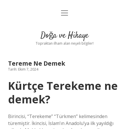
menüyü
Anasayfa
aç
Gizlilik Politikası
Doğa ve Hikaye
Yasal Uyarı
Topraktan ilham alan neşeli bilgiler!
Hakkımızda
Tereme Ne Demek
Tarih: Ekim 7, 2024
Kürtçe Terekeme ne
demek?
Birincisi, “Terekeme” “Türkmen” kelimesinden
türemiştir. İkincisi, İslam’ın Anadolu’ya ilk yayıldığı