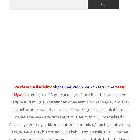
Arama
etexper güncel giriş
Reklam ve İletişim:
Skype: live:.cid.575569c608265c69
Yasal
Uyarı:
Sitemiz, 5651 Sayılı Kanun gereğince Bilgi Teknolojileri ve
İletişim Kurumu (BTK) tarafından onaylanmış bir Yer Sağlayıcı olarak
hizmet vermektedir. Bu nedenle, sitedeki içerikleri proaktif olarak
denetleme veya araştırma yükümlülüğümüz bulunmamaktadır.
Ancak, üyelerimiz yazdıkları içeriklerin sorumluluğunu taşımakta olup,
siteye üye olarak bu sorumluluğu kabul etmiş sayılırlar. Bu internet
sitesi, herhangi bir marka, kurum veya şahıs şirketi ile hiçbir bağlantısı