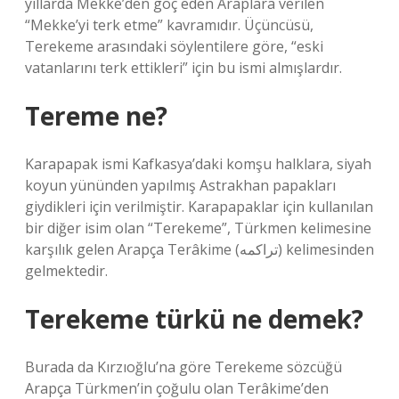
yıllarda Mekke’den göç eden Araplara verilen
“Mekke’yi terk etme” kavramıdır. Üçüncüsü,
Terekeme arasındaki söylentilere göre, “eski
vatanlarını terk ettikleri” için bu ismi almışlardır.
Tereme ne?
Karapapak ismi Kafkasya’daki komşu halklara, siyah
koyun yününden yapılmış Astrakhan papakları
giydikleri için verilmiştir. Karapapaklar için kullanılan
bir diğer isim olan “Terekeme”, Türkmen kelimesine
karşılık gelen Arapça Terâkime (تراکمه) kelimesinden
gelmektedir.
Terekeme türkü ne demek?
Burada da Kırzıoğlu’na göre Terekeme sözcüğü
Arapça Türkmen’in çoğulu olan Terâkime’den