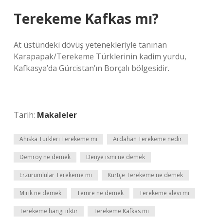
Terekeme Kafkas mı?
At üstündeki dövüş yetenekleriyle tanınan
Karapapak/Terekeme Türklerinin kadim yurdu,
Kafkasya’da Gürcistan’ın Borçalı bölgesidir.
Tarih:
Makaleler
Ahıska Türkleri Terekeme mi
Ardahan Terekeme nedir
Demroy ne demek
Denye ismi ne demek
Erzurumlular Terekeme mi
Kürtçe Terekeme ne demek
Mırık ne demek
Temre ne demek
Terekeme alevi mi
Terekeme hangi ırktır
Terekeme Kafkas mı