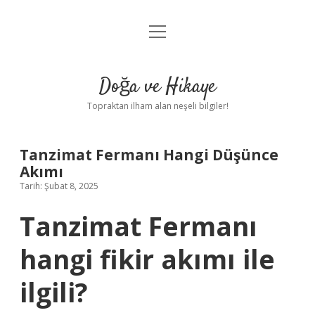
menüyü
Anasayfa
aç
Gizlilik Politikası
Doğa ve Hikaye
Yasal Uyarı
Topraktan ilham alan neşeli bilgiler!
Hakkımızda
Tanzimat Fermanı Hangi Düşünce
Akımı
Tarih: Şubat 8, 2025
Tanzimat Fermanı
hangi fikir akımı ile
ilgili?