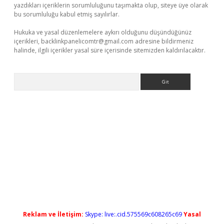
yazdıkları içeriklerin sorumluluğunu taşımakta olup, siteye üye olarak
bu sorumluluğu kabul etmiş sayılırlar.
Hukuka ve yasal düzenlemelere aykırı olduğunu düşündüğünüz
içerikleri,
backlinkpanelicomtr@gmail.com
adresine bildirmeniz
halinde, ilgili içerikler yasal süre içerisinde sitemizden kaldırılacaktır.
Arama
etexper güncel giriş
Reklam ve İletişim:
Skype: live:.cid.575569c608265c69
Yasal