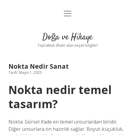
menüyü
Anasayfa
aç
Gizlilik Politikası
Doğa ve Hikaye
Yasal Uyarı
Topraktan ilham alan neşeli bilgiler!
Hakkımızda
Nokta Nedir Sanat
Tarih: Mayıs 1, 2025
Nokta nedir temel
tasarım?
Nokta: Görsel ifade en temel unsurlardan biridir.
Diğer unsurlara ön hazırlık sağlar. Boyut-küçüklük,