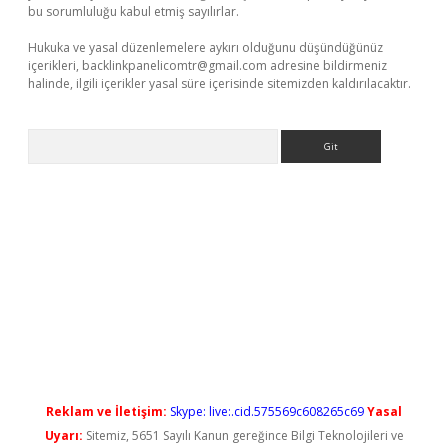
bu sorumluluğu kabul etmiş sayılırlar.
Hukuka ve yasal düzenlemelere aykırı olduğunu düşündüğünüz
içerikleri,
backlinkpanelicomtr@gmail.com
adresine bildirmeniz
halinde, ilgili içerikler yasal süre içerisinde sitemizden kaldırılacaktır.
Arama
betexper güncel giriş
Reklam ve İletişim:
Skype: live:.cid.575569c608265c69
Yasal
Uyarı:
Sitemiz, 5651 Sayılı Kanun gereğince Bilgi Teknolojileri ve