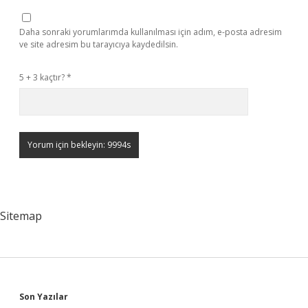
Daha sonraki yorumlarımda kullanılması için adım, e-posta adresim
ve site adresim bu tarayıcıya kaydedilsin.
5 + 3 kaçtır?
*
Sitemap
Sidebar
Son Yazılar