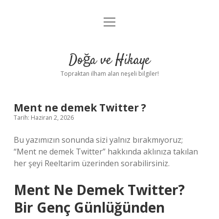
menüyü
Anasayfa
aç
Gizlilik Politikası
Doğa ve Hikaye
Yasal Uyarı
Topraktan ilham alan neşeli bilgiler!
Hakkımızda
Ment ne demek Twitter ?
Tarih: Haziran 2, 2026
Bu yazımızın sonunda sizi yalnız bırakmıyoruz;
“Ment ne demek Twitter” hakkında aklınıza takılan
her şeyi Reeltarim üzerinden sorabilirsiniz.
Ment Ne Demek Twitter?
Bir Genç Günlüğünden