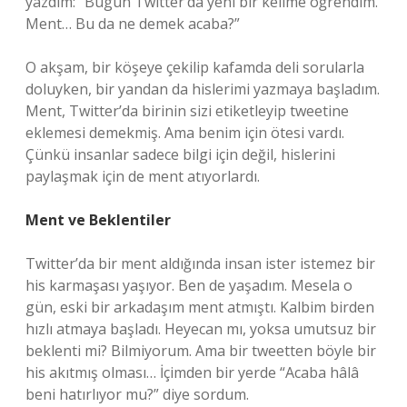
yazdım: “Bugün Twitter’da yeni bir kelime öğrendim.
Ment… Bu da ne demek acaba?”
O akşam, bir köşeye çekilip kafamda deli sorularla
doluyken, bir yandan da hislerimi yazmaya başladım.
Ment, Twitter’da birinin sizi etiketleyip tweetine
eklemesi demekmiş. Ama benim için ötesi vardı.
Çünkü insanlar sadece bilgi için değil, hislerini
paylaşmak için de ment atıyorlardı.
Ment ve Beklentiler
Twitter’da bir ment aldığında insan ister istemez bir
his karmaşası yaşıyor. Ben de yaşadım. Mesela o
gün, eski bir arkadaşım ment atmıştı. Kalbim birden
hızlı atmaya başladı. Heyecan mı, yoksa umutsuz bir
beklenti mi? Bilmiyorum. Ama bir tweetten böyle bir
his akıtmış olması… İçimden bir yerde “Acaba hâlâ
beni hatırlıyor mu?” diye sordum.