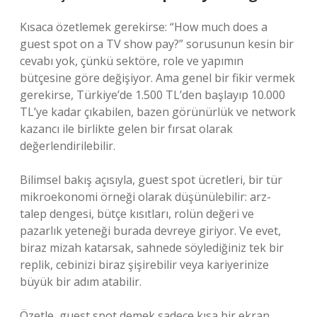
Kısaca özetlemek gerekirse: “How much does a
guest spot on a TV show pay?” sorusunun kesin bir
cevabı yok, çünkü sektöre, role ve yapımın
bütçesine göre değişiyor. Ama genel bir fikir vermek
gerekirse, Türkiye’de 1.500 TL’den başlayıp 10.000
TL’ye kadar çıkabilen, bazen görünürlük ve network
kazancı ile birlikte gelen bir fırsat olarak
değerlendirilebilir.
Bilimsel bakış açısıyla, guest spot ücretleri, bir tür
mikroekonomi örneği olarak düşünülebilir: arz-
talep dengesi, bütçe kısıtları, rolün değeri ve
pazarlık yeteneği burada devreye giriyor. Ve evet,
biraz mizah katarsak, sahnede söylediğiniz tek bir
replik, cebinizi biraz şişirebilir veya kariyerinize
büyük bir adım atabilir.
Özetle, guest spot demek sadece kısa bir ekran