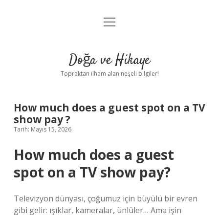
menüyü
Anasayfa
aç
Gizlilik Politikası
Doğa ve Hikaye
Yasal Uyarı
Topraktan ilham alan neşeli bilgiler!
Hakkımızda
How much does a guest spot on a TV
show pay ?
Tarih: Mayıs 15, 2026
How much does a guest
spot on a TV show pay?
Televizyon dünyası, çoğumuz için büyülü bir evren
gibi gelir: ışıklar, kameralar, ünlüler… Ama işin