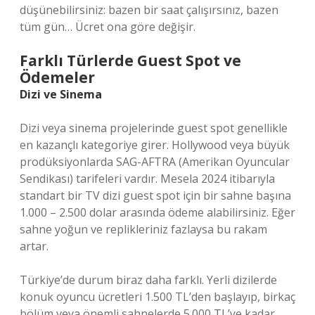
düşünebilirsiniz: bazen bir saat çalışırsınız, bazen
tüm gün… Ücret ona göre değişir.
Farklı Türlerde Guest Spot ve
Ödemeler
Dizi ve Sinema
Dizi veya sinema projelerinde guest spot genellikle
en kazançlı kategoriye girer. Hollywood veya büyük
prodüksiyonlarda SAG-AFTRA (Amerikan Oyuncular
Sendikası) tarifeleri vardır. Mesela 2024 itibarıyla
standart bir TV dizi guest spot için bir sahne başına
1.000 – 2.500 dolar arasında ödeme alabilirsiniz. Eğer
sahne yoğun ve replikleriniz fazlaysa bu rakam
artar.
Türkiye’de durum biraz daha farklı. Yerli dizilerde
konuk oyuncu ücretleri 1.500 TL’den başlayıp, birkaç
bölüm veya önemli sahnelerde 5.000 TL’ye kadar