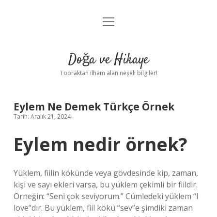
menüyü
Anasayfa
aç
Gizlilik Politikası
Doğa ve Hikaye
Yasal Uyarı
Topraktan ilham alan neşeli bilgiler!
Hakkımızda
Eylem Ne Demek Türkçe Örnek
Tarih: Aralık 21, 2024
Eylem nedir örnek?
Yüklem, fiilin kökünde veya gövdesinde kip, zaman,
kişi ve sayı ekleri varsa, bu yüklem çekimli bir fiildir.
Örneğin: “Seni çok seviyorum.” Cümledeki yüklem “I
love”dır. Bu yüklem, fiil kökü “sev”e şimdiki zaman