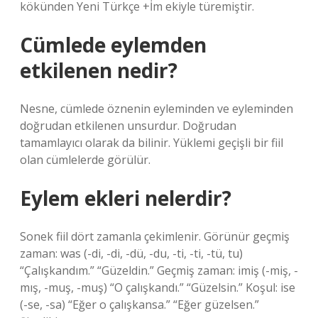
kökünden Yeni Türkçe +İm ekiyle türemiştir.
Cümlede eylemden
etkilenen nedir?
Nesne, cümlede öznenin eyleminden ve eyleminden
doğrudan etkilenen unsurdur. Doğrudan
tamamlayıcı olarak da bilinir. Yüklemi geçişli bir fiil
olan cümlelerde görülür.
Eylem ekleri nelerdir?
Sonek fiil dört zamanla çekimlenir. Görünür geçmiş
zaman: was (-di, -di, -dü, -du, -ti, -ti, -tü, tu)
“Çalışkandım.” “Güzeldin.” Geçmiş zaman: imiş (-miş, -
mış, -muş, -muş) “O çalışkandı.” “Güzelsin.” Koşul: ise
(-se, -sa) “Eğer o çalışkansa.” “Eğer güzelsen.”