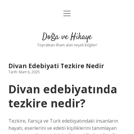
menüyü
Anasayfa
aç
Gizlilik Politikası
Doğa ve Hikaye
Yasal Uyarı
Topraktan ilham alan neşeli bilgiler!
Hakkımızda
Divan Edebiyati Tezkire Nedir
Tarih: Mart 6, 2025
Divan edebiyatında
tezkire nedir?
Tezkire, Farsça ve Türk edebiyatındaki insanların
hayatı, eserlerini ve edebi kişiliklerini tanımlayan