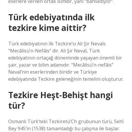
eserlere verilen ortak isimdir, yani “bahsediyor”.
Türk edebiyatında ilk
tezkire kime aittir?
Türk edebiyatının ilk Tezkire’si Ali Şir Nevaîs
“Mecâlisü’n-Nefâis” dir. Ali Şir Nevaî, Türk
edebiyatının ortaçağ döneminde yaşayan önemli bir
şair, yazar ve bilim adamıdır. “Mecâlisü’n-nefâis”
Nevaî’nin eserlerinden biridir ve Türkiye
edebiyatında Tezkire geleneğinin temelini oluşturur.
Tezkire Heşt-Behişt hangi
tür?
Osmanlı Türk’teki Tezkiretü’Ch grubunun türü, Sehî
Bey 945’in (1538) tamamladığı bu çalışma ile başlar.