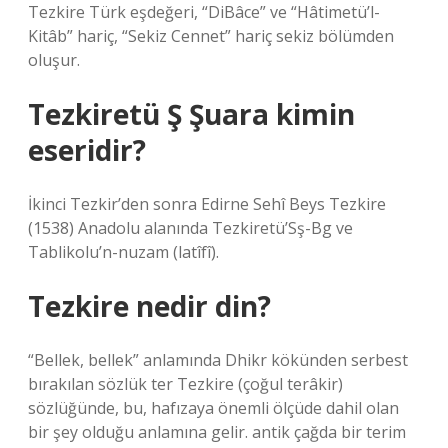
Tezkire Türk eşdeğeri, “DiBâce” ve “Hâtimetü’l-
Kitâb” hariç, “Sekiz Cennet” hariç sekiz bölümden
oluşur.
Tezkiretü Ş Şuara kimin
eseridir?
İkinci Tezkir’den sonra Edirne Sehî Beys Tezkire
(1538) Anadolu alanında Tezkiretü’Sş-Bg ve
Tablikolu’n-nuzam (latîfî).
Tezkire nedir din?
“Bellek, bellek” anlamında Dhikr kökünden serbest
bırakılan sözlük ter Tezkire (çoğul terâkir)
sözlüğünde, bu, hafızaya önemli ölçüde dahil olan
bir şey olduğu anlamına gelir. antik çağda bir terim