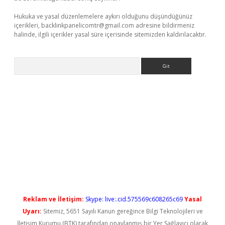
Hukuka ve yasal düzenlemelere aykırı olduğunu düşündüğünüz
içerikleri,
backlinkpanelicomtr@gmail.com
adresine bildirmeniz
halinde, ilgili içerikler yasal süre içerisinde sitemizden kaldırılacaktır.
Arama
ş
Reklam ve İletişim:
Skype: live:.cid.575569c608265c69
Yasal
Uyarı:
Sitemiz, 5651 Sayılı Kanun gereğince Bilgi Teknolojileri ve
İletişim Kurumu (BTK) tarafından onaylanmış bir Yer Sağlayıcı olarak