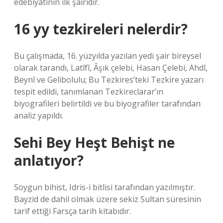
edebiyatının ilk şairidir.
16 yy tezkireleri nelerdir?
Bu çalışmada, 16. yüzyılda yazılan yedi şair bireysel
olarak tarandı, Latîfî, Âşık çelebi, Hasan Çelebi, Ahdî,
Beynî ve Gelibolulu; Bu Tezkires’teki Tezkire yazarı
tespit edildi, tanımlanan Tezkireclarar’ın
biyografileri belirtildi ve bu biyografiler tarafından
analiz yapıldı.
Sehi Bey Heşt Behişt ne
anlatıyor?
Soygun bihist, Idris-i bitlisi tarafından yazılmıştır.
Bayzid de dahil olmak üzere sekiz Sultan süresinin
tarif ettiği Farsça tarih kitabıdır.