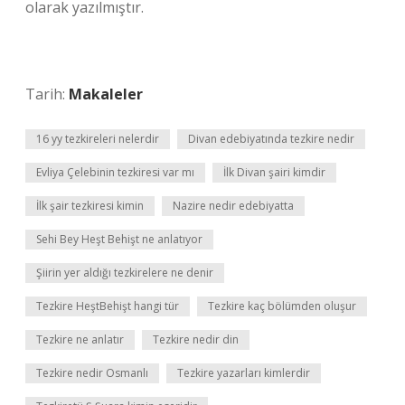
olarak yazılmıştır.
Tarih:
Makaleler
16 yy tezkireleri nelerdir
Divan edebiyatında tezkire nedir
Evliya Çelebinin tezkiresi var mı
İlk Divan şairi kimdir
İlk şair tezkiresi kimin
Nazire nedir edebiyatta
Sehi Bey Heşt Behişt ne anlatıyor
Şiirin yer aldığı tezkirelere ne denir
Tezkire HeştBehişt hangi tür
Tezkire kaç bölümden oluşur
Tezkire ne anlatır
Tezkire nedir din
Tezkire nedir Osmanlı
Tezkire yazarları kimlerdir