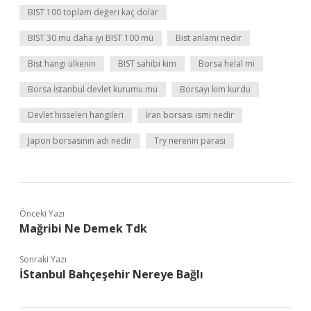
BIST 100 toplam değeri kaç dolar
BIST 30 mu daha iyi BIST 100 mü
Bist anlamı nedir
Bist hangi ülkenin
BIST sahibi kim
Borsa helal mi
Borsa İstanbul devlet kurumu mu
Borsayı kim kurdu
Devlet hisseleri hangileri
İran borsası ismi nedir
Japon borsasının adı nedir
Try nerenin parası
Önceki Yazı
Mağribi Ne Demek Tdk
Sonraki Yazı
İStanbul Bahçeşehir Nereye Bağlı