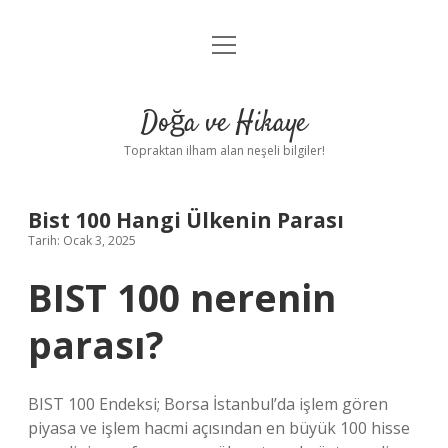
menüyü
Anasayfa
aç
Gizlilik Politikası
Doğa ve Hikaye
Yasal Uyarı
Topraktan ilham alan neşeli bilgiler!
Hakkımızda
Bist 100 Hangi Ülkenin Parası
Tarih: Ocak 3, 2025
BIST 100 nerenin
parası?
BIST 100 Endeksi; Borsa İstanbul’da işlem gören
piyasa ve işlem hacmi açısından en büyük 100 hisse