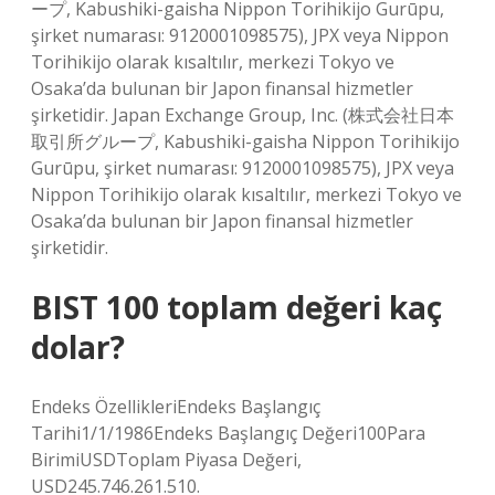
ープ, Kabushiki-gaisha Nippon Torihikijo Gurūpu,
şirket numarası: 9120001098575), JPX veya Nippon
Torihikijo olarak kısaltılır, merkezi Tokyo ve
Osaka’da bulunan bir Japon finansal hizmetler
şirketidir. Japan Exchange Group, Inc. (株式会社日本
取引所グループ, Kabushiki-gaisha Nippon Torihikijo
Gurūpu, şirket numarası: 9120001098575), JPX veya
Nippon Torihikijo olarak kısaltılır, merkezi Tokyo ve
Osaka’da bulunan bir Japon finansal hizmetler
şirketidir.
BIST 100 toplam değeri kaç
dolar?
Endeks ÖzellikleriEndeks Başlangıç ​​
Tarihi1/1/1986Endeks Başlangıç ​​Değeri100Para
BirimiUSDToplam Piyasa Değeri,
USD245.746.261.510.