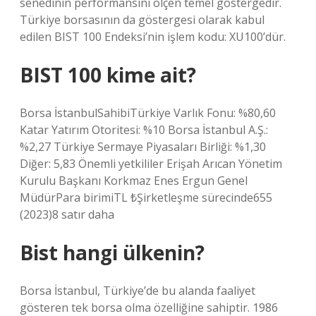
senedinin performansını ölçen temel göstergedir.
Türkiye borsasının da göstergesi olarak kabul
edilen BIST 100 Endeksi’nin işlem kodu: XU100’dür.
BIST 100 kime ait?
Borsa İstanbulSahibiTürkiye Varlık Fonu: %80,60
Katar Yatırım Otoritesi: %10 Borsa İstanbul A.Ş.:
%2,27 Türkiye Sermaye Piyasaları Birliği: %1,30
Diğer: 5,83 Önemli yetkililer Erişah Arıcan Yönetim
Kurulu Başkanı Korkmaz Enes Ergun Genel
MüdürPara birimiTL ₺Şirketleşme sürecinde655
(2023)8 satır daha
Bist hangi ülkenin?
Borsa İstanbul, Türkiye’de bu alanda faaliyet
gösteren tek borsa olma özelliğine sahiptir. 1986