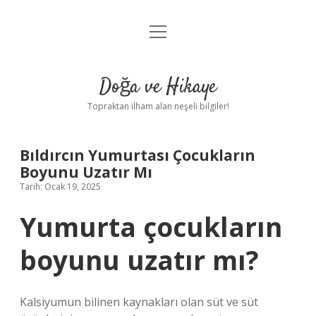
menüyü
Anasayfa
aç
Gizlilik Politikası
Doğa ve Hikaye
Yasal Uyarı
Topraktan ilham alan neşeli bilgiler!
Hakkımızda
Bıldırcın Yumurtası Çocukların
Boyunu Uzatır Mı
Tarih: Ocak 19, 2025
Yumurta çocukların
boyunu uzatır mı?
Kalsiyumun bilinen kaynakları olan süt ve süt