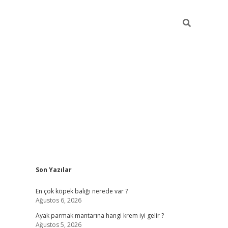
Sidebar
Son Yazılar
betexper güncel giriş
En çok köpek balığı nerede var ?
Ağustos 6, 2026
Ayak parmak mantarına hangi krem iyi gelir ?
Ağustos 5, 2026