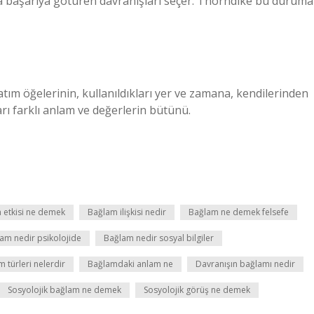
eya başarıya götüren davranışları seçer. Thorndike bu duruma
tım öğelerinin, kullanıldıkları yer ve zamana, kendilerinden
rı farklı anlam ve değerlerin bütünü.
 etkisi ne demek
Bağlam ilişkisi nedir
Bağlam ne demek felsefe
am nedir psikolojide
Bağlam nedir sosyal bilgiler
 türleri nelerdir
Bağlamdaki anlam ne
Davranışın bağlamı nedir
Sosyolojik bağlam ne demek
Sosyolojik görüş ne demek