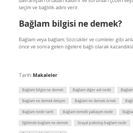
davranışları ortadan kaldırır ve sorunları çözen v
seçim ve bağlılık adını verir.
Bağlam bilgisi ne demek?
Bağlam veya bağlam; Sözcükler ve cümleler gibi anla
önce ve sonra gelen öğelere bağlı olarak kazandıkla
Tarih:
Makaleler
Bağlam bilgisi ne demek
Bağlam diğer adı nedir
Bağlam
Bağlam ne demek iletişim
Bağlam ne demek örnek
Bağl
Bağlam nedir tarih
Bağlam temelli yaklaşım nedir
Bağlam
Eğitimde bağlam ne demek
Sosyal psikoloji bağlam nedir