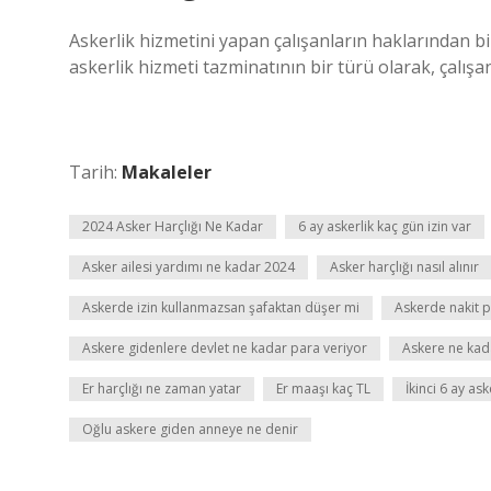
Askerlik hizmetini yapan çalışanların haklarından bi
askerlik hizmeti tazminatının bir türü olarak, çalışana
Tarih:
Makaleler
2024 Asker Harçlığı Ne Kadar
6 ay askerlik kaç gün izin var
Asker ailesi yardımı ne kadar 2024
Asker harçlığı nasıl alınır
Askerde izin kullanmazsan şafaktan düşer mi
Askerde nakit 
Askere gidenlere devlet ne kadar para veriyor
Askere ne kada
Er harçlığı ne zaman yatar
Er maaşı kaç TL
İkinci 6 ay as
Oğlu askere giden anneye ne denir