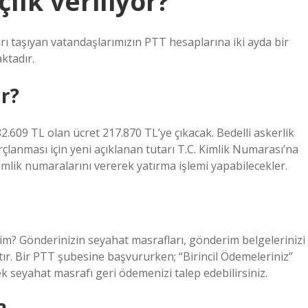
lık veriliyor?
rı taşıyan vatandaşlarımızın PTT hesaplarına iki ayda bir
ktadır.
r?
609 TL olan ücret 217.870 TL’ye çıkacak. Bedelli askerlik
rçlanması için yeni açıklanan tutarı T.C. Kimlik Numarası’na
imlik numaralarını vererek yatırma işlemi yapabilecekler.
im? Gönderinizin seyahat masrafları, gönderim belgelerinizi
tır. Bir PTT şubesine başvururken; “Birincil Ödemeleriniz”
k seyahat masrafı geri ödemenizi talep edebilirsiniz.