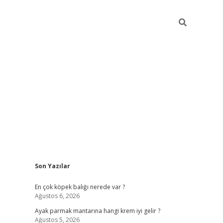
Sidebar
Son Yazılar
betexper güncel giriş
En çok köpek balığı nerede var ?
Ağustos 6, 2026
Ayak parmak mantarına hangi krem iyi gelir ?
Ağustos 5, 2026