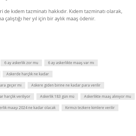
ri de kıdem tazminatı hakkıdır. Kıdem tazminatı olarak,
 çalıştığı her yıl için bir aylık maaş ödenir.
6 ay askerlik zor mu
6 ay askerlikte maaş var mı
Askerde harçlık ne kadar
para geçer mi
Askere giden birine ne kadar para verilir
r harçlık veriliyor
Askerlik 183 gün mü
Askerlikte maaş alınıyor mu
kerlik maaşı 2024 ne kadar olacak
Kırmızı tezkere kimlere verilir