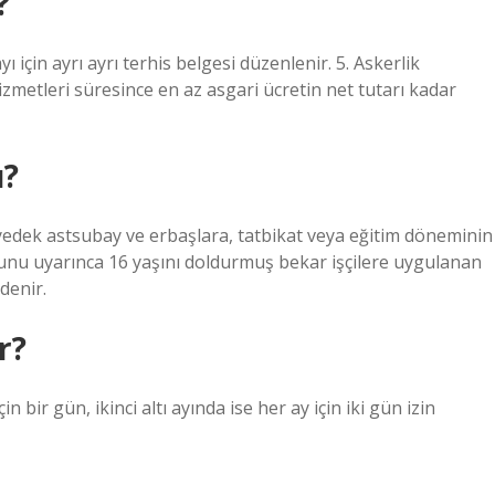
?
yı için ayrı ayrı terhis belgesi düzenlenir. 5. Askerlik
hizmetleri süresince en az asgari ücretin net tutarı kadar
u?
n yedek astsubay ve erbaşlara, tatbikat veya eğitim döneminin
anunu uyarınca 16 yaşını doldurmuş bekar işçilere uygulanan
denir.
r?
in bir gün, ikinci altı ayında ise her ay için iki gün izin