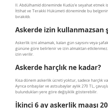
II. Abdülhamid döneminde Kudüs’e seyahat etmek ist
İttihat ve Terakki Hükümeti döneminde bu belgenin h
bırakıldı.
Askerde izin kullanmazsan 
Askerlik izni almamak, kalan gün sayısını veya şafak 
gününe göre belirlenir ve izin almaktan etkilenmez. T
izin verilir.
Askerde harçlık ne kadar?
Kısa dönem askerlik ücreti yoktur, sadece harçlık var
Ayrıca onbaşılar ve astsubaylar aylık 270 TL, çavuşla
bulundukları yere göre değişiklik gösterebilir.
İkinci 6 ay askerlik maaşı 2