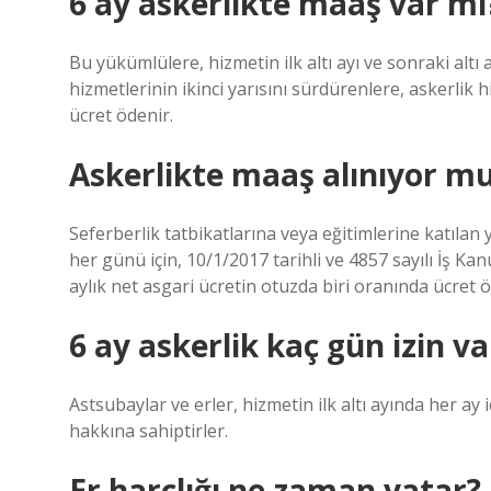
6 ay askerlikte maaş var mı
Bu yükümlülere, hizmetin ilk altı ayı ve sonraki altı a
hizmetlerinin ikinci yarısını sürdürenlere, askerlik 
ücret ödenir.
Askerlikte maaş alınıyor m
Seferberlik tatbikatlarına veya eğitimlerine katıla
her günü için, 10/1/2017 tarihli ve 4857 sayılı İş K
aylık net asgari ücretin otuzda biri oranında ücret ö
6 ay askerlik kaç gün izin va
Astsubaylar ve erler, hizmetin ilk altı ayında her ay iç
hakkına sahiptirler.
Er harçlığı ne zaman yatar?