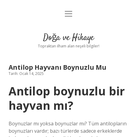
menüyü
Anasayfa
aç
Gizlilik Politikası
Doğa ve Hikaye
Yasal Uyarı
Topraktan ilham alan neşeli bilgiler!
Hakkımızda
Antilop Hayvanı Boynuzlu Mu
Tarih: Ocak 14, 2025
Antilop boynuzlu bir
hayvan mı?
Boynuzlar mı yoksa boynuzlar mı? Tüm antilopların
boynuzları vardır; bazı türlerde sadece erkeklerde