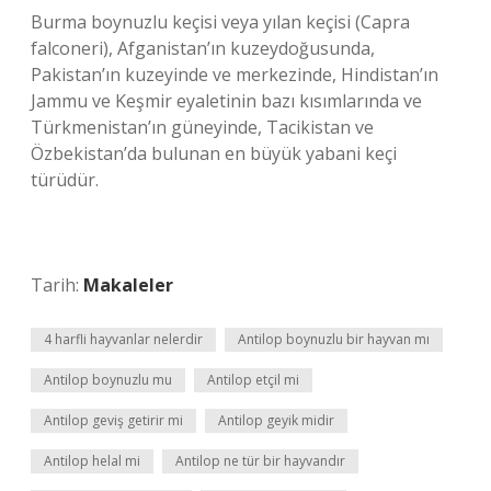
Burma boynuzlu keçisi veya yılan keçisi (Capra
falconeri), Afganistan’ın kuzeydoğusunda,
Pakistan’ın kuzeyinde ve merkezinde, Hindistan’ın
Jammu ve Keşmir eyaletinin bazı kısımlarında ve
Türkmenistan’ın güneyinde, Tacikistan ve
Özbekistan’da bulunan en büyük yabani keçi
türüdür.
Tarih:
Makaleler
4 harfli hayvanlar nelerdir
Antilop boynuzlu bir hayvan mı
Antilop boynuzlu mu
Antilop etçil mi
Antilop geviş getirir mi
Antilop geyik midir
Antilop helal mi
Antilop ne tür bir hayvandır