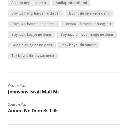
Antilop neyle beslenir
Antilop yüzebilir mi
Boynuz hangi hayvanlarda var
Boynuzlu diye kime denir
Boynuzlu hayvan ne demek
Boynuzlu hayvanlar hangileri
Boynuzlu keçiye ne denir
Boynuzu olmayan ineğe ne denir
Geyiğin erkeğine ne denir
İnek boynuzlu mudur
Tek boynuzlu hayvan nedir
Önceki Yazı
Johnsons Israil Mali Mi
Sonraki Yazı
Anomi Ne Demek Tdk