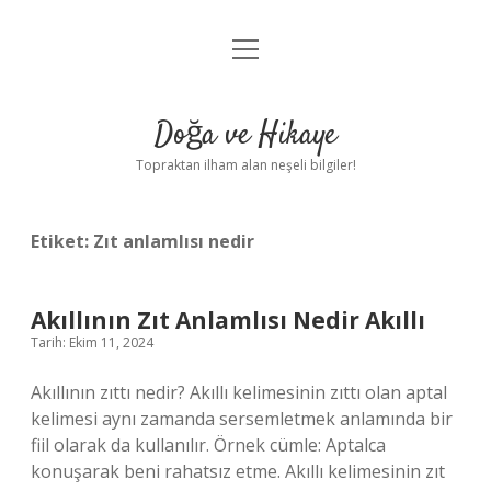
menüyü
Anasayfa
aç
Gizlilik Politikası
Doğa ve Hikaye
Yasal Uyarı
Topraktan ilham alan neşeli bilgiler!
Hakkımızda
Etiket:
Zıt anlamlısı nedir
Akıllının Zıt Anlamlısı Nedir Akıllı
Tarih: Ekim 11, 2024
Akıllının zıttı nedir? Akıllı kelimesinin zıttı olan aptal
kelimesi aynı zamanda sersemletmek anlamında bir
fiil olarak da kullanılır. Örnek cümle: Aptalca
konuşarak beni rahatsız etme. Akıllı kelimesinin zıt