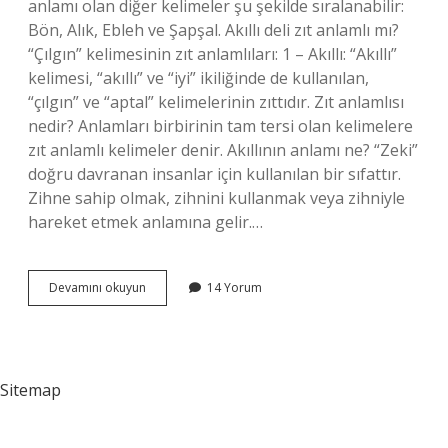
anlamı olan diğer kelimeler şu şekilde sıralanabilir:
Bön, Alık, Ebleh ve Şapşal. Akıllı deli zıt anlamlı mı?
“Çılgın” kelimesinin zıt anlamlıları: 1 – Akıllı: “Akıllı”
kelimesi, “akıllı” ve “iyi” ikiliğinde de kullanılan,
“çılgın” ve “aptal” kelimelerinin zıttıdır. Zıt anlamlısı
nedir? Anlamları birbirinin tam tersi olan kelimelere
zıt anlamlı kelimeler denir. Akıllının anlamı ne? “Zeki”
doğru davranan insanlar için kullanılan bir sıfattır.
Zihne sahip olmak, zihnini kullanmak veya zihniyle
hareket etmek anlamına gelir.…
Akıllının
Devamını okuyun
14 Yorum
Zıt
Anlamlısı
Nedir
Akıllı
Sitemap