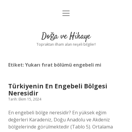
menüyü
Anasayfa
aç
Gizlilik Politikası
Doğa ve Hikaye
Yasal Uyarı
Topraktan ilham alan neşeli bilgiler!
Hakkımızda
Etiket:
Yukarı fırat bölümü engebeli mi
Türkiyenin En Engebeli Bölgesi
Neresidir
Tarih: Ekim 15, 2024
En engebeli bölge neresidir? En yüksek eğim
değerleri Karadeniz, Doğu Anadolu ve Akdeniz
bölgelerinde görülmektedir (Tablo 5). Ortalama