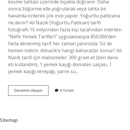
kesme tahtası üzerinde bıçakla doğranır. Daha
sonra Söğürme elle yoğrularak veya tahta bir
havanda ezilerek çok ince yapılır. Yoğurtlu patlıcana
ne denir? Ali Nazik (Yoğurtlu Patlıcan) tarifi
fotoğraflı 15 milyondan fazla kişi tarafından indirilen
“Nefis Yemek Tarifleri” uygulamasıyla 850.000’den
fazla denenmiş tarif her zaman yanınızda. Siz de
hemen indirin. Alinazik’e hangi baharatlar konur? Ali
Nazik tarifi için malzemeler: 300 gram et (ben dana
eti kullandım), 1 yemek kaşığı domates salçası, 1
yemek kaşığı tereyağı, yarım su…
Alinazik
Devamını okuyun
6 Yorum
Hangi
Yoğurtla
Yapılır
Sitemap