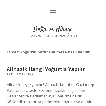
menüyü
Anasayfa
aç
Gizlilik Politikası
Doğa ve Hikaye
Yasal Uyarı
Topraktan ilham alan neşeli bilgiler!
Hakkımızda
Etiket:
Yoğurtlu patlıcanlı meze nasıl yapılır
Alinazik Hangi Yoğurtla Yapılır
Tarih: Ekim 13, 2024
Alinazik neyle yapılır? Alinazik Kebabı – Gaziantep
Patlıcanlar ateşte közlenir, közleme işlemine
Gaziantep’te Parılama veya Söğürme denir.
Közlendikten sonra patlıcanlar soyulur ve eti bir