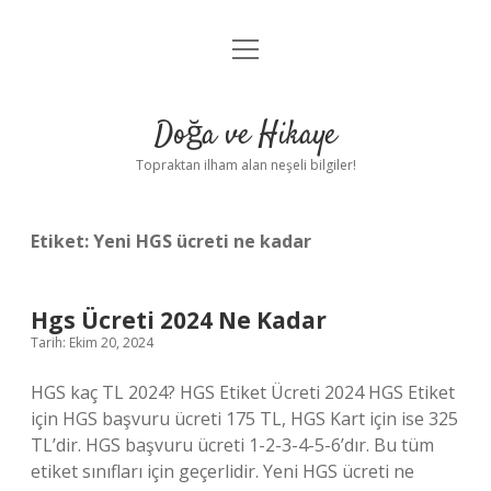
menüyü
Anasayfa
aç
Gizlilik Politikası
Doğa ve Hikaye
Yasal Uyarı
Topraktan ilham alan neşeli bilgiler!
Hakkımızda
Etiket:
Yeni HGS ücreti ne kadar
Hgs Ücreti 2024 Ne Kadar
Tarih: Ekim 20, 2024
HGS kaç TL 2024? HGS Etiket Ücreti 2024 HGS Etiket
için HGS başvuru ücreti 175 TL, HGS Kart için ise 325
TL’dir. HGS başvuru ücreti 1-2-3-4-5-6’dır. Bu tüm
etiket sınıfları için geçerlidir. Yeni HGS ücreti ne