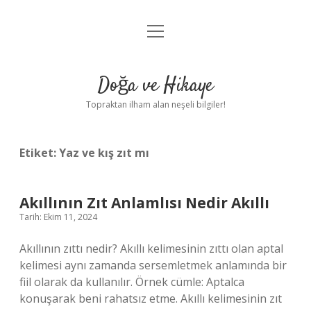
menüyü
Anasayfa
aç
Gizlilik Politikası
Doğa ve Hikaye
Yasal Uyarı
Topraktan ilham alan neşeli bilgiler!
Hakkımızda
Etiket:
Yaz ve kış zıt mı
Akıllının Zıt Anlamlısı Nedir Akıllı
Tarih: Ekim 11, 2024
Akıllının zıttı nedir? Akıllı kelimesinin zıttı olan aptal
kelimesi aynı zamanda sersemletmek anlamında bir
fiil olarak da kullanılır. Örnek cümle: Aptalca
konuşarak beni rahatsız etme. Akıllı kelimesinin zıt