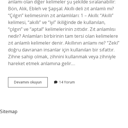
anlamı olan diğer kelimeler şu şekilde sıralanabilir:
Bön, Alık, Ebleh ve Şapşal. Akıllı deli zıt anlamlı mı?
“Çılgın” kelimesinin zıt anlamlıları: 1 – Akıllı: “Akıllı”
kelimesi, “akıllı” ve “iyi” ikiliğinde de kullanılan,
“çılgın” ve “aptal” kelimelerinin zıttıdır. Zıt anlamlısı
nedir? Anlamları birbirinin tam tersi olan kelimelere
zıt anlamlı kelimeler denir. Akıllının anlamı ne? “Zeki”
doğru davranan insanlar için kullanılan bir sıfattır.
Zihne sahip olmak, zihnini kullanmak veya zihniyle
hareket etmek anlamına gelir.…
Akıllının
Devamını okuyun
14 Yorum
Zıt
Anlamlısı
Nedir
Akıllı
Sitemap