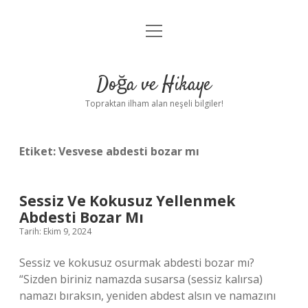
menüyü
Anasayfa
aç
Gizlilik Politikası
Doğa ve Hikaye
Yasal Uyarı
Topraktan ilham alan neşeli bilgiler!
Hakkımızda
Etiket:
Vesvese abdesti bozar mı
Sessiz Ve Kokusuz Yellenmek
Abdesti Bozar Mı
Tarih: Ekim 9, 2024
Sessiz ve kokusuz osurmak abdesti bozar mı?
“Sizden biriniz namazda susarsa (sessiz kalırsa)
namazı bıraksın, yeniden abdest alsın ve namazını