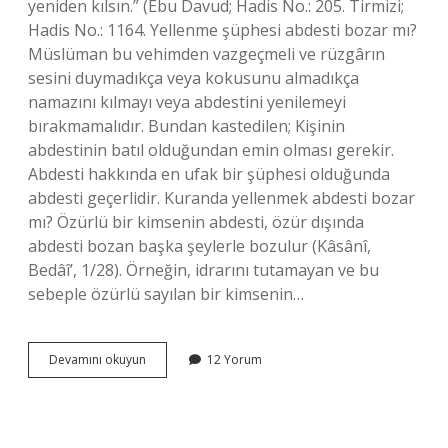
yeniden kılsın.” (Ebu Davud; Hadis No.: 205. Tirmizi;
Hadis No.: 1164. Yellenme şüphesi abdesti bozar mı?
Müslüman bu vehimden vazgeçmeli ve rüzgârın
sesini duymadıkça veya kokusunu almadıkça
namazını kılmayı veya abdestini yenilemeyi
bırakmamalıdır. Bundan kastedilen; Kişinin
abdestinin batıl olduğundan emin olması gerekir.
Abdesti hakkında en ufak bir şüphesi olduğunda
abdesti geçerlidir. Kuranda yellenmek abdesti bozar
mı? Özürlü bir kimsenin abdesti, özür dışında
abdesti bozan başka şeylerle bozulur (Kâsânî,
Bedâî’, 1/28). Örneğin, idrarını tutamayan ve bu
sebeple özürlü sayılan bir kimsenin…
Sessiz
Devamını okuyun
12 Yorum
Ve
Kokusuz
Yellenmek
Abdesti