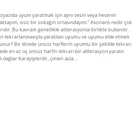
düzyazıda uyum yaratmak için aynı sesin veya hecenin
aktayım, ıssız bir sokağın ortasındayım.” Asonans nedir çok
ıdır. Bu kavram genellikle aliterasyonla birlikte kullanılır.
nün tekrarlanmasıyla yaratılan uyumu ve uyumu elde etmek
bulunur? Bir dizede ünsüz harflerin uyumlu bir şekilde tekrarı
ede en az üç ünsüz harfin tekrarı bir aliterasyon yaratır.
ı dağlar Karayiplerdir, çimen asla…