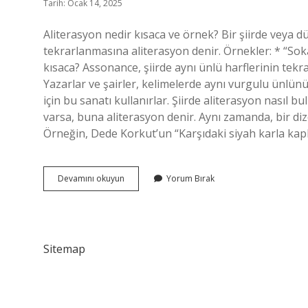
Tarih: Ocak 14, 2025
Aliterasyon nedir kısaca ve örnek? Bir şiirde veya 
tekrarlanmasına aliterasyon denir. Örnekler: * “Sok
kısaca? Assonance, şiirde aynı ünlü harflerinin tekrar
Yazarlar ve şairler, kelimelerde aynı vurgulu ünlü
için bu sanatı kullanırlar. Şiirde aliterasyon nasıl 
varsa, buna aliterasyon denir. Aynı zamanda, bir diz
Örneğin, Dede Korkut’un “Karşıdaki siyah karla kapl
Aliterasyon
Devamını okuyun
Yorum Bırak
Nedir
Kısa
Sitemap