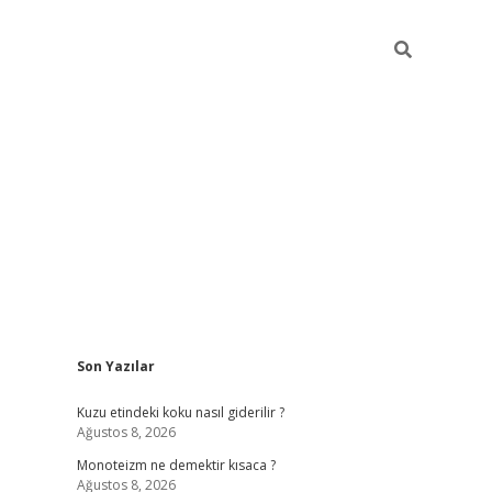
Sidebar
Son Yazılar
betexper güncel gi
Kuzu etindeki koku nasıl giderilir ?
Ağustos 8, 2026
Monoteizm ne demektir kısaca ?
Ağustos 8, 2026