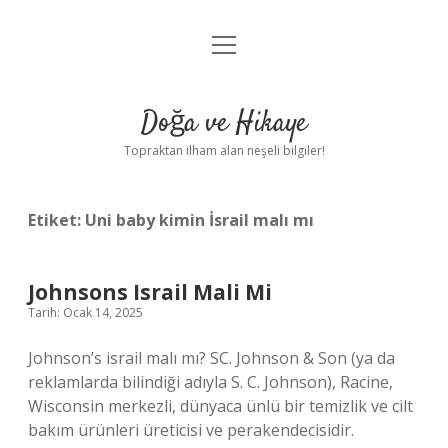
menüyü
Anasayfa
aç
Gizlilik Politikası
Doğa ve Hikaye
Yasal Uyarı
Topraktan ilham alan neşeli bilgiler!
Hakkımızda
Etiket:
Uni baby kimin İsrail malı mı
Johnsons Israil Mali Mi
Tarih: Ocak 14, 2025
Johnson’s israil malı mı? SC. Johnson & Son (ya da
reklamlarda bilindiği adıyla S. C. Johnson), Racine,
Wisconsin merkezli, dünyaca ünlü bir temizlik ve cilt
bakım ürünleri üreticisi ve perakendecisidir.