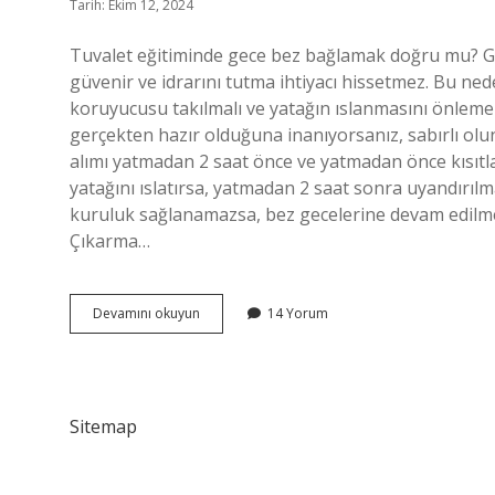
Tarih: Ekim 12, 2024
Tuvalet eğitiminde gece bez bağlamak doğru mu? Ge
güvenir ve idrarını tutma ihtiyacı hissetmez. Bu ned
koruyucusu takılmalı ve yatağın ıslanmasını önlemek
gerçekten hazır olduğuna inanıyorsanız, sabırlı olun
alımı yatmadan 2 saat önce ve yatmadan önce kısıtl
yatağını ıslatırsa, yatmadan 2 saat sonra uyandırıl
kuruluk sağlanamazsa, bez gecelerine devam edilmel
Çıkarma…
Tuvalet
Devamını okuyun
14 Yorum
Eğitiminde
Gece
Alt
Bağlanmalı
Mı
Sitemap