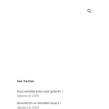
Sidebar
Son Yazılar
betexper güncel g
Kuzu etindeki koku nasıl giderilir ?
Ağustos 8, 2026
Monoteizm ne demektir kısaca ?
Ağustos 8, 2026