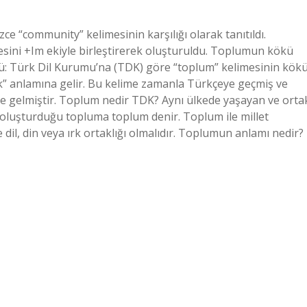
ce “community” kelimesinin karşılığı olarak tanıtıldı.
sini +Im ekiyle birleştirerek oluşturuldu. Toplumun kökü
: Türk Dil Kurumu’na (TDK) göre “toplum” kelimesinin kök
lık” anlamına gelir. Bu kelime zamanla Türkçeye geçmiş ve
ine gelmiştir. Toplum nedir TDK? Aynı ülkede yaşayan ve orta
ın oluşturduğu topluma toplum denir. Toplum ile millet
dil, din veya ırk ortaklığı olmalıdır. Toplumun anlamı nedir?