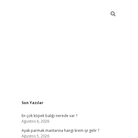
Sidebar
Son Yazılar
betexper güncel g
En çok köpek balığı nerede var ?
Ağustos 6, 2026
Ayak parmak mantarına hangi krem iyi gelir ?
Ağustos 5, 2026