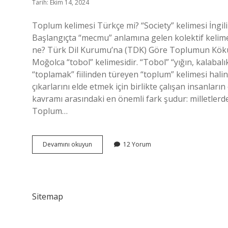
Tarih: Ekim 14, 2024
Toplum kelimesi Türkçe mi? “Society” kelimesi İngiliz
Başlangıçta “mecmu” anlamına gelen kolektif kelime
ne? Türk Dil Kurumu’na (TDK) Göre Toplumun Kökü
Moğolca “tobol” kelimesidir. “Tobol” “yığın, kalaba
“toplamak” fiilinden türeyen “toplum” kelimesi hal
çıkarlarını elde etmek için birlikte çalışan insanlar
kavramı arasındaki en önemli fark şudur: milletlerde 
Toplum…
Toplum
Devamını okuyun
12 Yorum
Türkçe
Mi
Sitemap