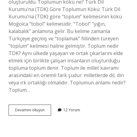
oluşturuldu. Toplumun kökü ne? Türk Dil
Kurumu’na (TDK) Göre Toplumun Kökü: Türk Dil
Kurumu’na (TDK) göre “toplum” kelimesinin kökü
Moğolca “tobol” kelimesidir. “Tobol” “yığın,
kalabalık” anlamına gelir. Bu kelime zamanla
Türkçeye geçmiş ve “toplamak” fiilinden türeyen
“toplum” kelimesi haline gelmiştir. Toplum nedir
TDK? Aynı ülkede yaşayan ve ortak çıkarlarını elde
etmek için birlikte çalışan insanların oluşturduğu
topluma toplum denir. Toplum ile millet kavramı
arasındaki en önemli fark şudur: milletlerde dil, din
veya ırk ortaklığı olmalıdır. Toplumun anlamı nedir?
Toplum…
Toplum
Devamını okuyun
12 Yorum
Türkçe
Mi