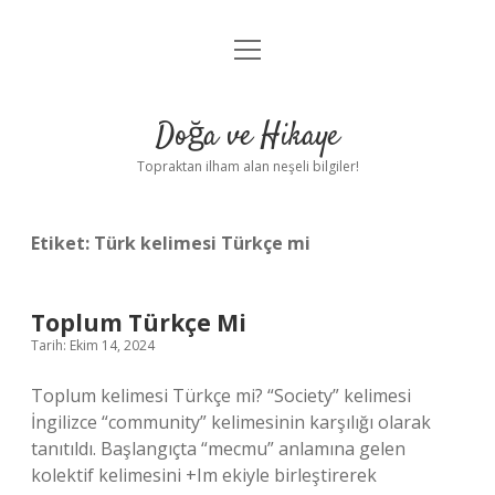
menüyü
Anasayfa
aç
Gizlilik Politikası
Doğa ve Hikaye
Yasal Uyarı
Topraktan ilham alan neşeli bilgiler!
Hakkımızda
Etiket:
Türk kelimesi Türkçe mi
Toplum Türkçe Mi
Tarih: Ekim 14, 2024
Toplum kelimesi Türkçe mi? “Society” kelimesi
İngilizce “community” kelimesinin karşılığı olarak
tanıtıldı. Başlangıçta “mecmu” anlamına gelen
kolektif kelimesini +Im ekiyle birleştirerek