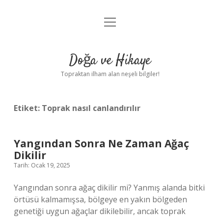
menüyü
Anasayfa
aç
Gizlilik Politikası
Doğa ve Hikaye
Yasal Uyarı
Topraktan ilham alan neşeli bilgiler!
Hakkımızda
Etiket:
Toprak nasıl canlandırılır
Yangından Sonra Ne Zaman Ağaç
Dikilir
Tarih: Ocak 19, 2025
Yangından sonra ağaç dikilir mi? Yanmış alanda bitki
örtüsü kalmamışsa, bölgeye en yakın bölgeden
genetiği uygun ağaçlar dikilebilir, ancak toprak