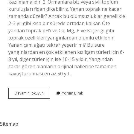
kazılmamalıdır. 2. Ormanlara biz veya sivil toplum
kuruluşları fidan dikebiliriz. Yanan toprak ne kadar
zamanda düzelir? Ancak bu olumsuzluklar genellikle
2-3 yıl gibi kısa bir sürede ortadan kalkar. Öte
yandan toprak pH’ı ve Ca, Mg, P ve K içeriği gibi
toprak özellikleri yangınlardan olumlu etkilenir.
Yanan çam ağacı tekrar yeşerir mi? Bu süre
yangınlardan en çok etkilenen kızılçam türleri için 6-
8 yıl, diğer türler için ise 10-15 yıldır. Yangından
zarar gören alanların orijinal hallerine tamamen
kavuşturulması en az 50 yıl…
Yangından
Devamını okuyun
Yorum Bırak
Sonra
Ne
Zaman
Ağaç
Dikilir
Sitemap