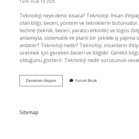
Tarih: Ocak 14, 2025
Teknoloji neye denir kısaca? Teknoloji: İnsan ihtiya
olan bilgi, beceri, yöntem ve tekniklerin bütünüdür
techné (teknik, beceri, yaratıcı etkinlik) ve logos (
anlamıyla, sistematik ve planlı bir şekilde iş yapma 
anlatılır? Teknoloji nedir? Teknoloji, insanların iht
üretmek için gereken beceri ve bilgidir. Gerekli bilgi
olduğunu gösterir. Teknoloji nedir sorusunun cevabı
Teknoloji
Devamını okuyun
Yorum Bırak
Ne
Denir
Sitemap