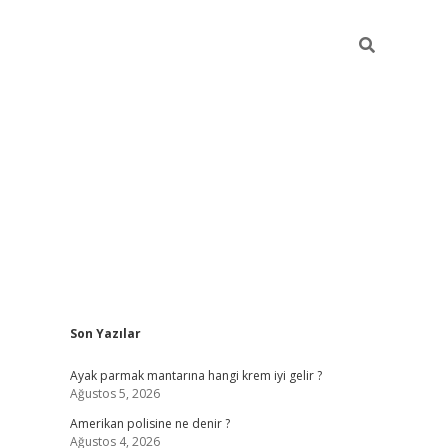
Sidebar
Son Yazılar
betexper güncel gi
Ayak parmak mantarına hangi krem iyi gelir ?
Ağustos 5, 2026
Amerikan polisine ne denir ?
Ağustos 4, 2026