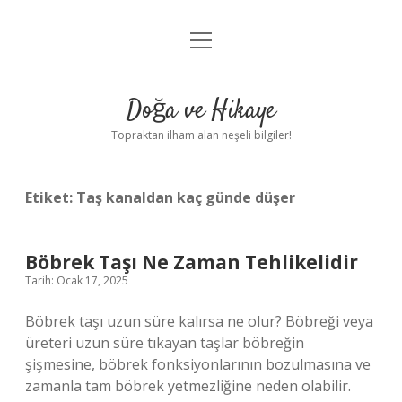
menüyü
Anasayfa
aç
Gizlilik Politikası
Doğa ve Hikaye
Yasal Uyarı
Topraktan ilham alan neşeli bilgiler!
Hakkımızda
Etiket:
Taş kanaldan kaç günde düşer
Böbrek Taşı Ne Zaman Tehlikelidir
Tarih: Ocak 17, 2025
Böbrek taşı uzun süre kalırsa ne olur? Böbreği veya
üreteri uzun süre tıkayan taşlar böbreğin
şişmesine, böbrek fonksiyonlarının bozulmasına ve
zamanla tam böbrek yetmezliğine neden olabilir.