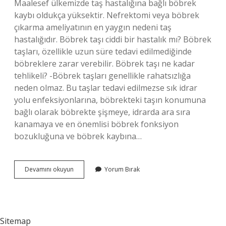
Maalesef ülkemizde taş hastalığına bağlı böbrek
kaybı oldukça yüksektir. Nefrektomi veya böbrek
çıkarma ameliyatının en yaygın nedeni taş
hastalığıdır. Böbrek taşı ciddi bir hastalık mı? Böbrek
taşları, özellikle uzun süre tedavi edilmediğinde
böbreklere zarar verebilir. Böbrek taşı ne kadar
tehlikeli? -Böbrek taşları genellikle rahatsızlığa
neden olmaz. Bu taşlar tedavi edilmezse sık idrar
yolu enfeksiyonlarına, böbrekteki taşın konumuna
bağlı olarak böbrekte şişmeye, idrarda ara sıra
kanamaya ve en önemlisi böbrek fonksiyon
bozukluğuna ve böbrek kaybına…
Böbrek
Devamını okuyun
Yorum Bırak
Taşı
Ne
Zaman
Tehlikelidir
Sitemap