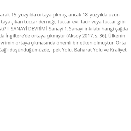
larak 15. yüzyılda ortaya çıkmış, ancak 18. yüzyılda uzun
rtaya çıkan tüccar derneği, tüccar evi, tacir veya tüccar gibi
şti? I. SANAYİ DEVRİMİ: Sanayi 1. Sanayi inkılabı hangi çağda
da İngiltere’de ortaya çıkmıştır (Aksoy 2017, s. 36). Ülkenin
e devrimin ortaya çıkmasında önemli bir etken olmuştur. Orta
a Çağ’ı düşündüğümüzde, İpek Yolu, Baharat Yolu ve Kraliyet