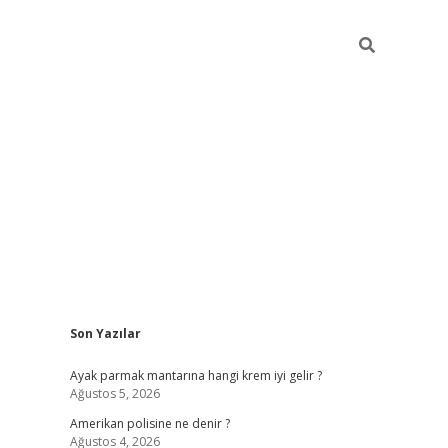
Sidebar
Son Yazılar
betexper güncel gi
Ayak parmak mantarına hangi krem iyi gelir ?
Ağustos 5, 2026
Amerikan polisine ne denir ?
Ağustos 4, 2026