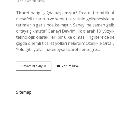
Tarih: Ekim 20, 2024
Ticaret hangi çağda başlamıştır? Ticaret terimi ilk o
mesafeli ticaretin ve şehir ticaretinin gelişmesiyle o
terimlerin gerisinde kalmıştır. Sanayi ne zaman geli
ortaya çıkmıştır? Sanayi Devrimi ilk olarak 18. yüzyıl
teknolojik olarak ileri bir ülke olması, İngiltere’d
çağda önemli ticaret yolları nelerdir? Özellikle Ort
Yolu gibi yollar neredeyse ticarete entegre…
Sanayi
Devamını okuyun
Yorum Bırak
Ve
Ticaret
Hangi
Çağda
Gelişti
Sitemap