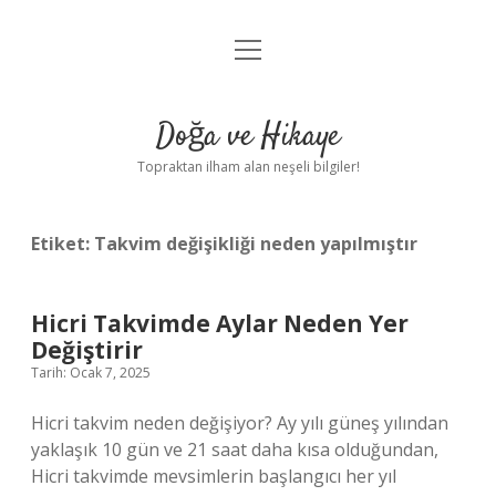
menüyü
Anasayfa
aç
Gizlilik Politikası
Doğa ve Hikaye
Yasal Uyarı
Topraktan ilham alan neşeli bilgiler!
Hakkımızda
Etiket:
Takvim değişikliği neden yapılmıştır
Hicri Takvimde Aylar Neden Yer
Değiştirir
Tarih: Ocak 7, 2025
Hicri takvim neden değişiyor? Ay yılı güneş yılından
yaklaşık 10 gün ve 21 saat daha kısa olduğundan,
Hicri takvimde mevsimlerin başlangıcı her yıl