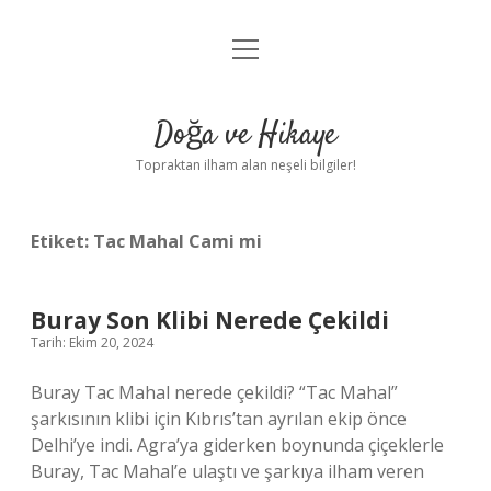
menüyü
Anasayfa
aç
Gizlilik Politikası
Doğa ve Hikaye
Yasal Uyarı
Topraktan ilham alan neşeli bilgiler!
Hakkımızda
Etiket:
Tac Mahal Cami mi
Buray Son Klibi Nerede Çekildi
Tarih: Ekim 20, 2024
Buray Tac Mahal nerede çekildi? “Tac Mahal”
şarkısının klibi için Kıbrıs’tan ayrılan ekip önce
Delhi’ye indi. Agra’ya giderken boynunda çiçeklerle
Buray, Tac Mahal’e ulaştı ve şarkıya ilham veren