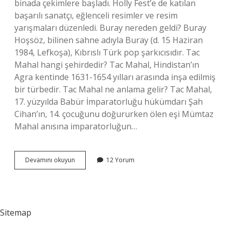
binada çekimlere başladı. Holly Fest’e de katılan
başarılı sanatçı, eğlenceli resimler ve resim
yarışmaları düzenledi. Buray nereden geldi? Buray
Hoşsöz, bilinen sahne adıyla Buray (d. 15 Haziran
1984, Lefkoşa), Kıbrıslı Türk pop şarkıcısıdır. Tac
Mahal hangi şehirdedir? Tac Mahal, Hindistan’ın
Agra kentinde 1631-1654 yılları arasında inşa edilmiş
bir türbedir. Tac Mahal ne anlama gelir? Tac Mahal,
17. yüzyılda Babür İmparatorluğu hükümdarı Şah
Cihan’ın, 14. çocuğunu doğururken ölen eşi Mümtaz
Mahal anısına imparatorluğun…
Buray
Devamını okuyun
12 Yorum
Son
Klibi
Nerede
Çekildi
Sitemap