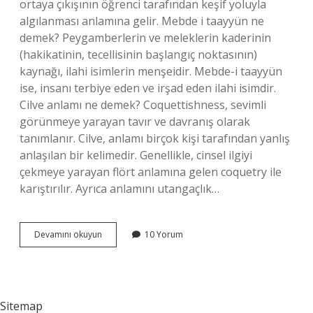
ortaya çıkışının öğrenci tarafından keşif yoluyla
algılanması anlamına gelir. Mebde i taayyün ne
demek? Peygamberlerin ve meleklerin kaderinin
(hakikatinin, tecellisinin başlangıç ​​noktasının)
kaynağı, ilahi isimlerin menşeidir. Mebde-i taayyün
ise, insanı terbiye eden ve irşad eden ilahi isimdir.
Cilve anlamı ne demek? Coquettishness, sevimli
görünmeye yarayan tavır ve davranış olarak
tanımlanır. Cilve, anlamı birçok kişi tarafından yanlış
anlaşılan bir kelimedir. Genellikle, cinsel ilgiyi
çekmeye yarayan flört anlamına gelen coquetry ile
karıştırılır. Ayrıca anlamını utangaçlık…
Cilve-
Devamını okuyun
10 Yorum
I
Taayyün
Ne
Demek
Sitemap