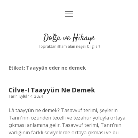
menüyü
Anasayfa
aç
Gizlilik Politikası
Doğa ve Hikaye
Yasal Uyarı
Topraktan ilham alan neşeli bilgiler!
Hakkımızda
Etiket:
Taayyün eder ne demek
Cilve-I Taayyün Ne Demek
Tarih: Eylül 14, 2024
Lâ taayyün ne demek? Tasavvuf terimi, şeylerin
Tanrı’nın özünden tecelli ve tezahür yoluyla ortaya
çıkması anlamına gelir. Tasavvuf terimi, Tanrı’nın
varlığının farklı seviyelerde ortaya çıkması ve bu