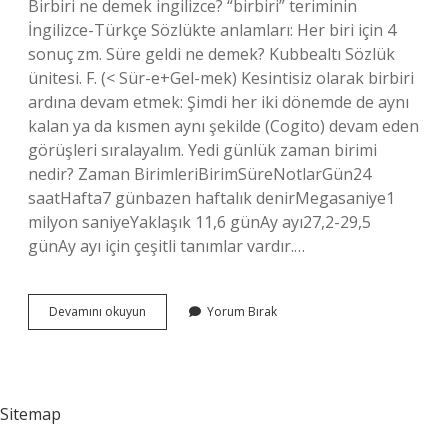
Birbiri ne demek ingilizce? “birbiri” teriminin
İngilizce-Türkçe Sözlükte anlamları: Her biri için 4
sonuç zm. Süre geldi ne demek? Kubbealtı Sözlük
ünitesi. F. (< Sür-e+Gel-mek) Kesintisiz olarak birbiri
ardına devam etmek: Şimdi her iki dönemde de aynı
kalan ya da kısmen aynı şekilde (Cogito) devam eden
görüşleri sıralayalım. Yedi günlük zaman birimi
nedir? Zaman BirimleriBirimSüreNotlarGün24
saatHafta7 günbazen haftalık denirMegasaniye1
milyon saniyeYaklaşık 11,6 günAy ayı27,2-29,5
günAy ayı için çeşitli tanımlar vardır.…
Birbiri
Devamını okuyun
Yorum Bırak
Ardından
Gelen
Nedir
Sitemap