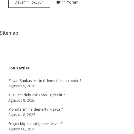
Sürdürülebilir
Devamını okuyun
11 Yorum
Ne
Demek
Tdk
Sitemap
Sidebar
Son Yazılar
Ziraat Bankası kesin ödeme talimatı nedir ?
Ağustos 9, 2026
Kuzu etindeki koku nasıl giderilir ?
Ağustos 8, 2026
Monoteizm ne demektir kısaca ?
Ağustos 8, 2026
En çok köpek balığı nerede var ?
Ağustos 6, 2026