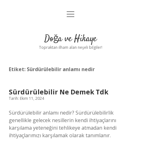
menüyü
Anasayfa
aç
Gizlilik Politikası
Doğa ve Hikaye
Yasal Uyarı
Topraktan ilham alan neşeli bilgiler!
Hakkımızda
Etiket:
Sürdürülebilir anlamı nedir
Sürdürülebilir Ne Demek Tdk
Tarih: Ekim 11, 2024
Sürdürülebilir anlamı nedir? Sürdürülebilirlik
genellikle gelecek nesillerin kendi ihtiyaçlarını
karşılama yeteneğini tehlikeye atmadan kendi
ihtiyaçlarımızı karşılamak olarak tanımlanır.