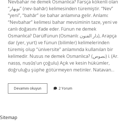
Nevbahar ne demek Osmanlıca? Farsça kökenli olan
“نوبهار” (nev-bahār) kelimesinden türemiştir. “Nev”
“yeni”, “bahār” ise bahar anlamına gelir. Anlamı:
“Nevbahar” kelimesi bahar mevsiminin taze, yeni ve
canlı doğasını ifade eder. Fünun ne demek
Osmanlıca? Darülfünun (Osmanlı: دار الفنون), Arapça
dar (yer, yurt) ve fünun (bilimler) kelimelerinden
türemiş olup “üniversite” anlamında kullanılan bir
kelimedir. Nusus ne demek Osmanlıca? (ﻧﺼﻮﺹ) i. (Ar.
nasṣṣ, nuṣūṣ’un çoğulu) Açık ve kesin hükümler,
doğruluğu şüphe götürmeyen metinler. Natavan…
Nâtüvân
Devamını okuyun
2 Yorum
Ne
Demek
Osmanlıca
Sitemap