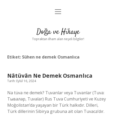
menüyü
Anasayfa
aç
Gizlilik Politikası
Doğa ve Hikaye
Yasal Uyarı
Topraktan ilham alan neşeli bilgiler!
Hakkımızda
Etiket:
Sühen ne demek Osmanlıca
Nâtüvân Ne Demek Osmanlıca
Tarih: Eylül 16, 2024
Na tüva ne demek? Tuvanlar veya Tuvanlar (Tuva:
Тывалар, Tuvalar) Rus Tuva Cumhuriyeti ve Kuzey
Moğolistan’da yaşayan bir Türk halkıdır. Dilleri,
Türk dillerinin Sibirya grubuna ait olan Tuvaca’dır.