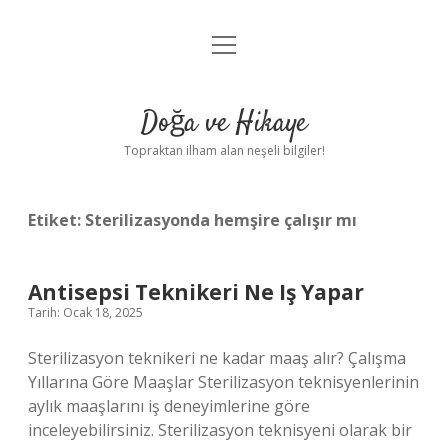
menüyü
Anasayfa
aç
Gizlilik Politikası
Doğa ve Hikaye
Yasal Uyarı
Topraktan ilham alan neşeli bilgiler!
Hakkımızda
Etiket:
Sterilizasyonda hemşire çalışır mı
Antisepsi Teknikeri Ne Iş Yapar
Tarih: Ocak 18, 2025
Sterilizasyon teknikeri ne kadar maaş alır? Çalışma
Yıllarına Göre Maaşlar Sterilizasyon teknisyenlerinin
aylık maaşlarını iş deneyimlerine göre
inceleyebilirsiniz. Sterilizasyon teknisyeni olarak bir