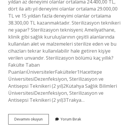
yıldan az deneyimi olanlar ortalama 24.400,00 TL,
dört ila altı yıl deneyimi olanlar ortalama 29.000,00
TL ve 15 yıldan fazla deneyimi olanlar ortalama
38.300,00 TL kazanmaktadır. Sterilizasyon teknikeri
ne yapar? Sterilizasyon teknisyeni; Ameliyathane,
klinik gibi sağlık kuruluşlarının çeşitli alanlarında
kullanılan alet ve malzemeleri sterilize eden ve bu
cihazları tekrar kullanılabilir hale getiren kişiye
verilen unvandır. Sterilizasyon bölümü kaç yıllık?
Fakülte Taban
PuanlarıÜniversitelerFakülteler1Hacettepe
ÜniversitesiDezenfeksiyon, Sterilizasyon ve
Antisepsi Teknikeri (2 yıl)2Kütahya Sağlık Bilimleri
ÜniversitesiDezenfeksiyon, Sterilizasyon ve
Antisepsi Teknikeri (2 yıl)3Trakya…
Antisepsi
Devamını okuyun
Yorum Bırak
Teknikeri
Ne