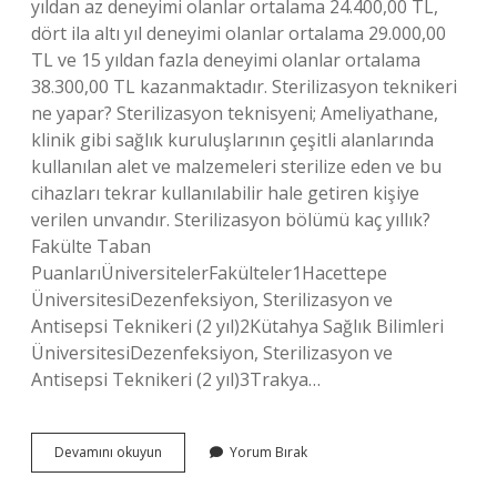
yıldan az deneyimi olanlar ortalama 24.400,00 TL,
dört ila altı yıl deneyimi olanlar ortalama 29.000,00
TL ve 15 yıldan fazla deneyimi olanlar ortalama
38.300,00 TL kazanmaktadır. Sterilizasyon teknikeri
ne yapar? Sterilizasyon teknisyeni; Ameliyathane,
klinik gibi sağlık kuruluşlarının çeşitli alanlarında
kullanılan alet ve malzemeleri sterilize eden ve bu
cihazları tekrar kullanılabilir hale getiren kişiye
verilen unvandır. Sterilizasyon bölümü kaç yıllık?
Fakülte Taban
PuanlarıÜniversitelerFakülteler1Hacettepe
ÜniversitesiDezenfeksiyon, Sterilizasyon ve
Antisepsi Teknikeri (2 yıl)2Kütahya Sağlık Bilimleri
ÜniversitesiDezenfeksiyon, Sterilizasyon ve
Antisepsi Teknikeri (2 yıl)3Trakya…
Antisepsi
Devamını okuyun
Yorum Bırak
Teknikeri
Ne