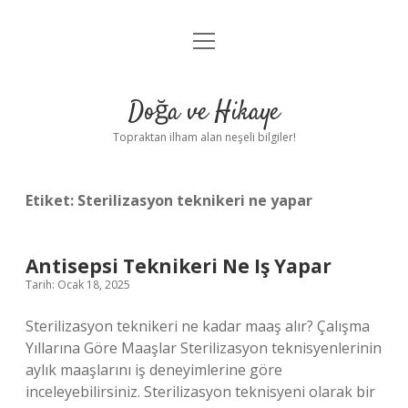
menüyü
Anasayfa
aç
Gizlilik Politikası
Doğa ve Hikaye
Yasal Uyarı
Topraktan ilham alan neşeli bilgiler!
Hakkımızda
Etiket:
Sterilizasyon teknikeri ne yapar
Antisepsi Teknikeri Ne Iş Yapar
Tarih: Ocak 18, 2025
Sterilizasyon teknikeri ne kadar maaş alır? Çalışma
Yıllarına Göre Maaşlar Sterilizasyon teknisyenlerinin
aylık maaşlarını iş deneyimlerine göre
inceleyebilirsiniz. Sterilizasyon teknisyeni olarak bir