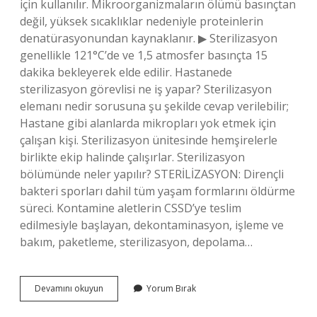
için kullanılır. Mikroorganizmaların ölümü basınçtan
değil, yüksek sıcaklıklar nedeniyle proteinlerin
denatürasyonundan kaynaklanır. ▶ Sterilizasyon
genellikle 121°C’de ve 1,5 atmosfer basınçta 15
dakika bekleyerek elde edilir. Hastanede
sterilizasyon görevlisi ne iş yapar? Sterilizasyon
elemanı nedir sorusuna şu şekilde cevap verilebilir;
Hastane gibi alanlarda mikropları yok etmek için
çalışan kişi. Sterilizasyon ünitesinde hemşirelerle
birlikte ekip halinde çalışırlar. Sterilizasyon
bölümünde neler yapılır? STERİLİZASYON: Dirençli
bakteri sporları dahil tüm yaşam formlarını öldürme
süreci. Kontamine aletlerin CSSD’ye teslim
edilmesiyle başlayan, dekontaminasyon, işleme ve
bakım, paketleme, sterilizasyon, depolama…
Hastanede
Devamını okuyun
Yorum Bırak
Sterilizasyon
Nasıl