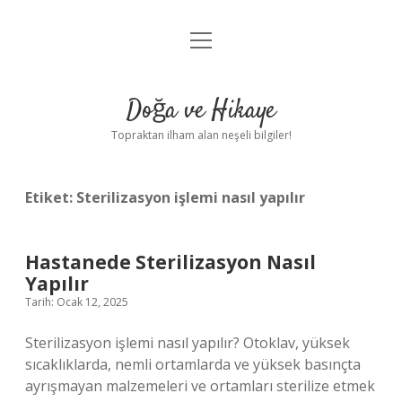
menüyü
Anasayfa
aç
Gizlilik Politikası
Doğa ve Hikaye
Yasal Uyarı
Topraktan ilham alan neşeli bilgiler!
Hakkımızda
Etiket:
Sterilizasyon işlemi nasıl yapılır
Hastanede Sterilizasyon Nasıl
Yapılır
Tarih: Ocak 12, 2025
Sterilizasyon işlemi nasıl yapılır? Otoklav, yüksek
sıcaklıklarda, nemli ortamlarda ve yüksek basınçta
ayrışmayan malzemeleri ve ortamları sterilize etmek