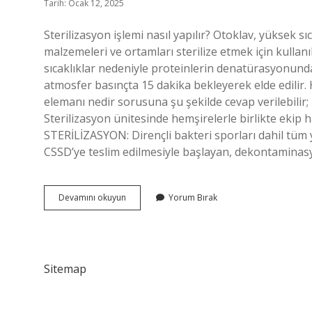
Tarih: Ocak 12, 2025
Sterilizasyon işlemi nasıl yapılır? Otoklav, yüksek 
malzemeleri ve ortamları sterilize etmek için kulla
sıcaklıklar nedeniyle proteinlerin denatürasyonunda
atmosfer basınçta 15 dakika bekleyerek elde edilir. 
elemanı nedir sorusuna şu şekilde cevap verilebilir; 
Sterilizasyon ünitesinde hemşirelerle birlikte ekip h
STERİLİZASYON: Dirençli bakteri sporları dahil tüm
CSSD’ye teslim edilmesiyle başlayan, dekontaminas
Hastanede
Devamını okuyun
Yorum Bırak
Sterilizasyon
Nasıl
Yapılır
Sitemap