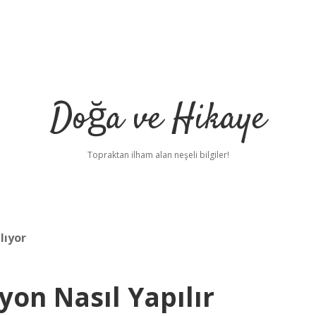
Doğa ve Hikaye
Topraktan ilham alan neşeli bilgiler!
lıyor
yon Nasıl Yapılır