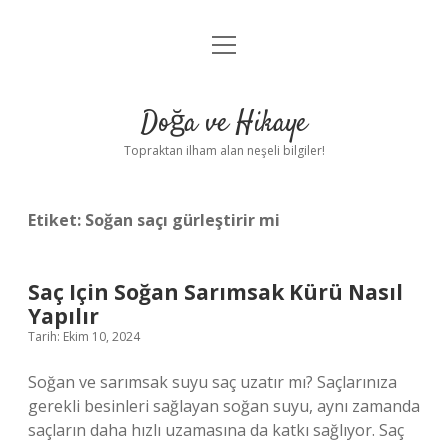
menüyü
Anasayfa
aç
Gizlilik Politikası
Doğa ve Hikaye
Yasal Uyarı
Topraktan ilham alan neşeli bilgiler!
Hakkımızda
Etiket:
Soğan saçı gürleştirir mi
Saç Için Soğan Sarımsak Kürü Nasıl
Yapılır
Tarih: Ekim 10, 2024
Soğan ve sarımsak suyu saç uzatır mı? Saçlarınıza
gerekli besinleri sağlayan soğan suyu, aynı zamanda
saçların daha hızlı uzamasına da katkı sağlıyor. Saç