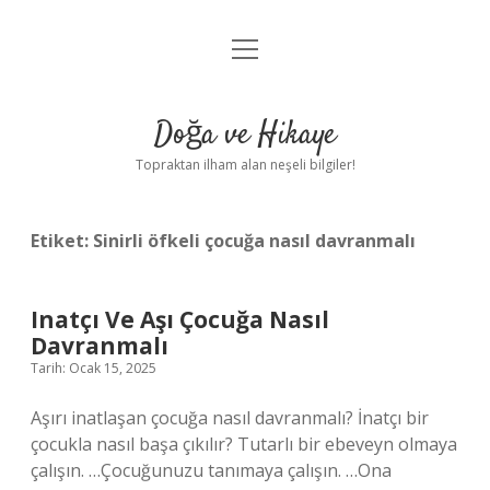
menüyü
Anasayfa
aç
Gizlilik Politikası
Doğa ve Hikaye
Yasal Uyarı
Topraktan ilham alan neşeli bilgiler!
Hakkımızda
Etiket:
Sinirli öfkeli çocuğa nasıl davranmalı
Inatçı Ve Aşı Çocuğa Nasıl
Davranmalı
Tarih: Ocak 15, 2025
Aşırı inatlaşan çocuğa nasıl davranmalı? İnatçı bir
çocukla nasıl başa çıkılır? Tutarlı bir ebeveyn olmaya
çalışın. …Çocuğunuzu tanımaya çalışın. …Ona