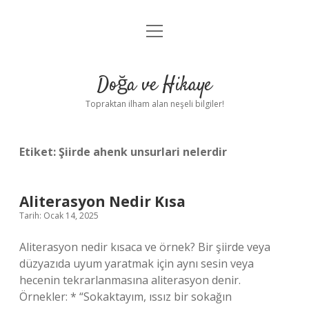
menüyü
Anasayfa
aç
Gizlilik Politikası
Doğa ve Hikaye
Yasal Uyarı
Topraktan ilham alan neşeli bilgiler!
Hakkımızda
Etiket:
Şiirde ahenk unsurlari nelerdir
Aliterasyon Nedir Kısa
Tarih: Ocak 14, 2025
Aliterasyon nedir kısaca ve örnek? Bir şiirde veya
düzyazıda uyum yaratmak için aynı sesin veya
hecenin tekrarlanmasına aliterasyon denir.
Örnekler: * “Sokaktayım, ıssız bir sokağın