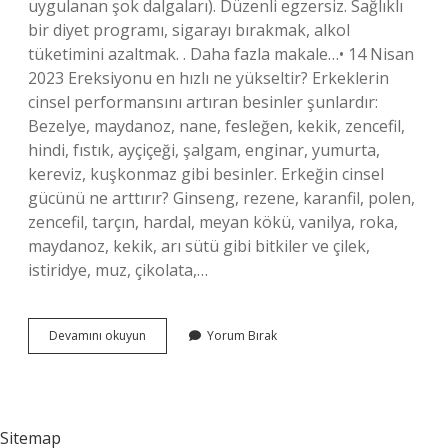
uygulanan şok dalgaları). Düzenli egzersiz. Sağlıklı
bir diyet programı, sigarayı bırakmak, alkol
tüketimini azaltmak. . Daha fazla makale…• 14 Nisan
2023 Ereksiyonu en hızlı ne yükseltir? Erkeklerin
cinsel performansını artıran besinler şunlardır:
Bezelye, maydanoz, nane, fesleğen, kekik, zencefil,
hindi, fıstık, ayçiçeği, şalgam, enginar, yumurta,
kereviz, kuşkonmaz gibi besinler. Erkeğin cinsel
gücünü ne arttırır? Ginseng, rezene, karanfil, polen,
zencefil, tarçın, hardal, meyan kökü, vanilya, roka,
maydanoz, kekik, arı sütü gibi bitkiler ve çilek,
istiridye, muz, çikolata,…
Ereksiyonu
Devamını okuyun
Yorum Bırak
Ne
Artırır
Sitemap