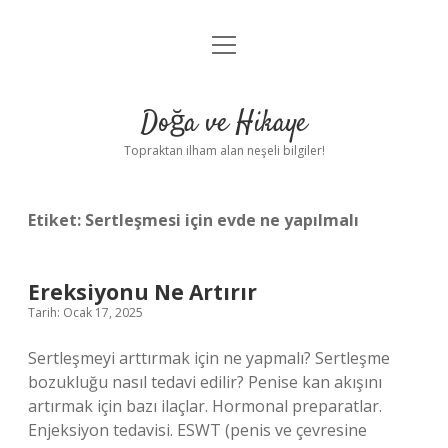
menüyü
Anasayfa
aç
Gizlilik Politikası
Doğa ve Hikaye
Yasal Uyarı
Topraktan ilham alan neşeli bilgiler!
Hakkımızda
Etiket:
Sertleşmesi için evde ne yapılmalı
Ereksiyonu Ne Artırır
Tarih: Ocak 17, 2025
Sertleşmeyi arttırmak için ne yapmalı? Sertleşme
bozukluğu nasıl tedavi edilir? Penise kan akışını
artırmak için bazı ilaçlar. Hormonal preparatlar.
Enjeksiyon tedavisi. ESWT (penis ve çevresine