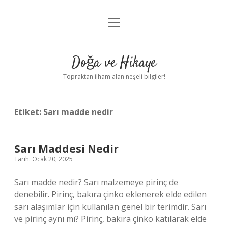
menüyü
Anasayfa
aç
Gizlilik Politikası
Doğa ve Hikaye
Yasal Uyarı
Topraktan ilham alan neşeli bilgiler!
Hakkımızda
Etiket:
Sarı madde nedir
Sarı Maddesi Nedir
Tarih: Ocak 20, 2025
Sarı madde nedir? Sarı malzemeye pirinç de
denebilir. Pirinç, bakıra çinko eklenerek elde edilen
sarı alaşımlar için kullanılan genel bir terimdir. Sarı
ve pirinç aynı mı? Pirinç, bakıra çinko katılarak elde