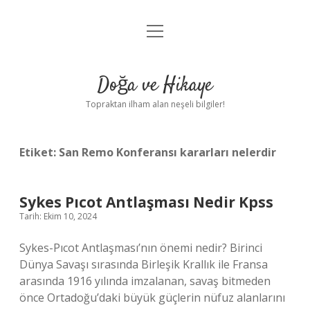
menüyü
Anasayfa
aç
Gizlilik Politikası
Doğa ve Hikaye
Yasal Uyarı
Topraktan ilham alan neşeli bilgiler!
Hakkımızda
Etiket:
San Remo Konferansı kararları nelerdir
Sykes Pıcot Antlaşması Nedir Kpss
Tarih: Ekim 10, 2024
Sykes-Pıcot Antlaşması’nın önemi nedir? Birinci
Dünya Savaşı sırasında Birleşik Krallık ile Fransa
arasında 1916 yılında imzalanan, savaş bitmeden
önce Ortadoğu’daki büyük güçlerin nüfuz alanlarını