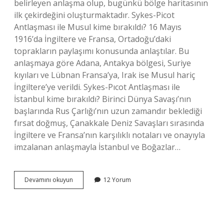
belirleyen anlaşma olup, bugünkü bölge haritasının
ilk çekirdeğini oluşturmaktadır. Sykes-Picot
Antlaşması ile Musul kime bırakıldı? 16 Mayıs
1916’da İngiltere ve Fransa, Ortadoğu’daki
toprakların paylaşımı konusunda anlaştılar. Bu
anlaşmaya göre Adana, Antakya bölgesi, Suriye
kıyıları ve Lübnan Fransa’ya, Irak ise Musul hariç
İngiltere’ye verildi. Sykes-Pıcot Antlaşması ile
İstanbul kime bırakıldı? Birinci Dünya Savaşı’nın
başlarında Rus Çarlığı’nın uzun zamandır beklediği
fırsat doğmuş, Çanakkale Deniz Savaşları sırasında
İngiltere ve Fransa’nın karşılıklı notaları ve onayıyla
imzalanan anlaşmayla İstanbul ve Boğazlar…
Sykes
Devamını okuyun
12 Yorum
Pıcot
Antlaşması
Nedir
Kpss