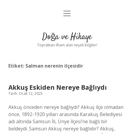
menüyü
Anasayfa
aç
Gizlilik Politikası
Doğa ve Hikaye
Yasal Uyarı
Topraktan ilham alan neşeli bilgiler!
Hakkımızda
Etiket:
Salman nerenin ilçesidir
Akkuş Eskiden Nereye Bağlıydı
Tarih: Ocak 12, 2025
Akkuş önceden nereye bağlıydı? Akkuş ilçe olmadan
önce, 1892-1920 yılları arasında Karakuş Belediyesi
adı altında Samsun İli, Ünye İlçesi’ne bağlı bir
beldeydi. Samsun Akkuş nereye bağlıdır? Akkuş,