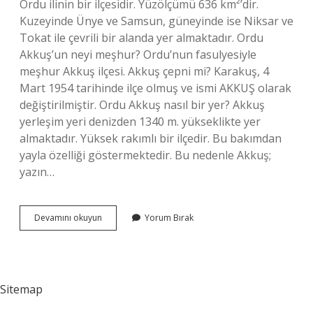
Ordu ilinin bir ilçesidir. Yüzölçümü 636 km²’dir.
Kuzeyinde Ünye ve Samsun, güneyinde ise Niksar ve
Tokat ile çevrili bir alanda yer almaktadır. Ordu
Akkuş’un neyi meşhur? Ordu’nun fasulyesiyle
meşhur Akkuş ilçesi. Akkuş çepni mi? Karakuş, 4
Mart 1954 tarihinde ilçe olmuş ve ismi AKKUŞ olarak
değiştirilmiştir. Ordu Akkuş nasıl bir yer? Akkuş
yerleşim yeri denizden 1340 m. yükseklikte yer
almaktadır. Yüksek rakımlı bir ilçedir. Bu bakımdan
yayla özelliği göstermektedir. Bu nedenle Akkuş;
yazın…
Akkuş
Devamını okuyun
Yorum Bırak
Eskiden
Nereye
Bağlıydı
Sitemap